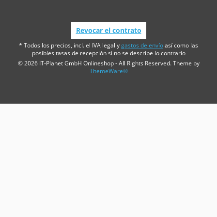
Revocar el contrato
* Todos los precios, incl. el IVA legal y
gastos de envío
así como las
posibles tasas de recepción si no se describe lo contrario
© 2026 IT-Planet GmbH Onlineshop - All Rights Reserved. Theme by
ThemeWare®