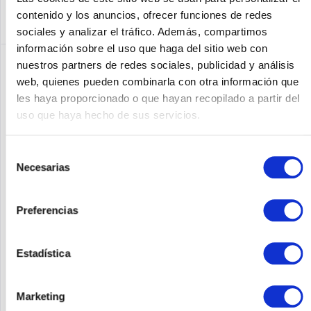
contenido y los anuncios, ofrecer funciones de redes
sociales y analizar el tráfico. Además, compartimos
información sobre el uso que haga del sitio web con
nuestros partners de redes sociales, publicidad y análisis
web, quienes pueden combinarla con otra información que
les haya proporcionado o que hayan recopilado a partir del
uso que haya hecho de sus servicios.
Selección
Necesarias
de
consentimiento
QNAP TS-H1090FU-7302P-128G
Preferencias
QNAP TS-h1090FU. Tipo: NAS. Tipo de carcasa: Rack (1U). Clase
de dispositivo: Gran empresa. Familia de procesadores: EPYC,
Estadística
modelo del procesador: 7302P, frecuencia del procesador: 3
GHz. Capacidad de memoria: 128 GB, tipo de memoria...
Contenido
1
Marketing
Precio a petición