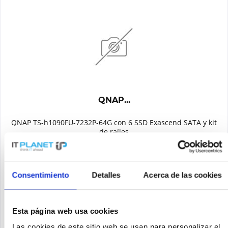
QNAP...
QNAP TS-h1090FU-7232P-64G con 6 SSD Exascend SATA y kit
de raíles
Contenido
1
Precio a petición
Consentimiento
Detalles
Acerca de las cookies
Recordar
Esta página web usa cookies
DETALLES
Las cookies de este sitio web se usan para personalizar el