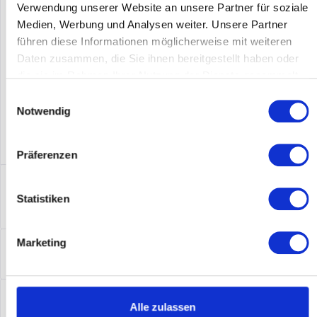
Verwendung unserer Website an unsere Partner für soziale
Medien, Werbung und Analysen weiter. Unsere Partner
Hersteller-Nr.:
CISCO3925E/K9
führen diese Informationen möglicherweise mit weiteren
Daten zusammen, die Sie ihnen bereitgestellt haben oder
die sie im Rahmen Ihrer Nutzung der Dienste gesammelt
haben.
Einwilligungsauswahl
Notwendig
Präferenzen
Beschreibung
Statistiken
Cisco3925E/K9 | Cisco 3925E. Ethernet LAN
Datentransferraten: 10,100,1000 Mbit/s,...
mehr
Leasing
Marketing
Leasing
mehr
Service
Alle zulassen
Service
mehr