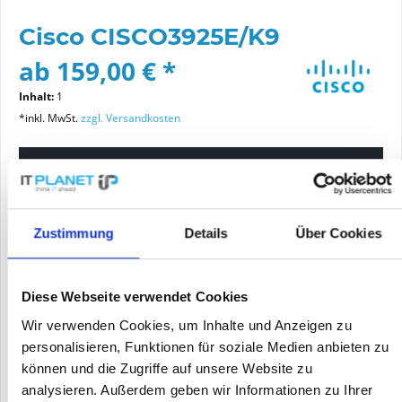
Cisco CISCO3925E/K9
ab 159,00 € *
Inhalt:
1
*inkl. MwSt.
zzgl. Versandkosten
Bitte wählen Sie einen Zustand aus
Artikelzustand
Zustimmung
Details
Über Cookies
neu
generalüberholt
Diese Webseite verwendet Cookies
Wir verwenden Cookies, um Inhalte und Anzeigen zu
In den
Warenkorb
personalisieren, Funktionen für soziale Medien anbieten zu
können und die Zugriffe auf unsere Website zu
analysieren. Außerdem geben wir Informationen zu Ihrer
PREIS ANFRAGEN
Merken
Angebot zum Artikel