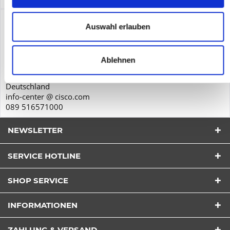
Produktsicherheit
Auswahl erlauben
Cisco Systems GmbH
Parkring 20D
Ablehnen
85748
Garching
Deutschland
info-center @ cisco.com
089 516571000
NEWSLETTER
SERVICE HOTLINE
SHOP SERVICE
Ich habe die
Datenschutzerklärung
verstanden und
INFORMATIONEN
stimme zu.*
Felder mit * sind Pflichtfelder
ZAHLUNG & VERSAND