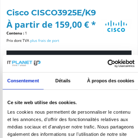
Cisco CISCO3925E/K9
À partir de 159,00 € *
Contenu :
1
Prix dont TVA
plus frais de port
Veuillez choisir une variante
État de l'article
Consentement
Détails
À propos des cookies
Nouveau
remis en état
Ce site web utilise des cookies.
Les cookies nous permettent de personnaliser le contenu
Dans le panier
et les annonces, d'offrir des fonctionnalités relatives aux
médias sociaux et d'analyser notre trafic. Nous partageons
également des informations sur l'utilisation de notre site
DEMANDE DE PRIX
Se souv.
Demander une offre