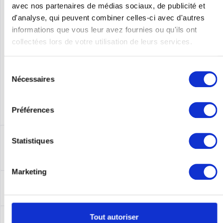
avec nos partenaires de médias sociaux, de publicité et
d'analyse, qui peuvent combiner celles-ci avec d'autres
Numéro de
CISCO3925E/K9
fabricant
informations que vous leur avez fournies ou qu'ils ont
collectées lors de votre utilisation de leurs services.
Sélection
Nécessaires
du
consentement
Préférences
Description
Statistiques
Cisco3925E/K9 | Cisco 3925E. Ethernet LAN
Datentransferraten: 10,100,1000 Mbit/s,...
plus
Marketing
Leasing
Leasing
plus
Service
Tout autoriser