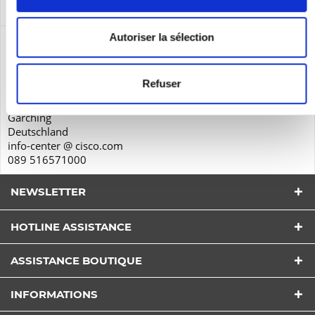
Service
plus
Autoriser la sélection
Sécurité des produits
Cisco Systems GmbH
Parkring 20D
Refuser
85748
Garching
Deutschland
info-center @ cisco.com
089 516571000
NEWSLETTER
HOTLINE ASSISTANCE
ASSISTANCE BOUTIQUE
J'ai lu la
Politique de Confidentialité
comprendre et
accepter*
INFORMATIONS
Les champs avec * sont obligatoires