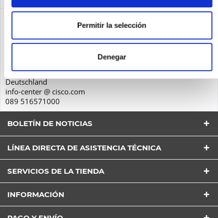
Seguridad de los productos
Permitir la selección
Cisco Systems GmbH
Parkring 20D
Denegar
85748
Garching
Deutschland
info-center @ cisco.com
089 516571000
BOLETÍN DE NOTICIAS
LÍNEA DIRECTA DE ASISTENCIA TÉCNICA
SERVICIOS DE LA TIENDA
He leído la
Política de Privacidad
entender y estar
INFORMACIÓN
de acuerdo*
Los campos con * son obligatorios
PAGO Y ENVÍO