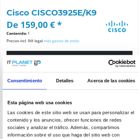
Cisco CISCO3925E/K9
De 159,00 € *
Contenido:
1
Precios incl. IVA legal
más gastos de envío
Por favor elige una variante
Estado del artículo
Consentimiento
Detalles
Acerca de las cookies
nuevo
reacondicionado
Esta página web usa cookies
Las cookies de este sitio web se usan para personalizar el
Añadir a la cesta de la compra
contenido y los anuncios, ofrecer funciones de redes
sociales y analizar el tráfico. Además, compartimos
información sobre el uso que haga del sitio web con
SOLICITE UN PRECIO
Recordar
Solicitud de oferta de articulo