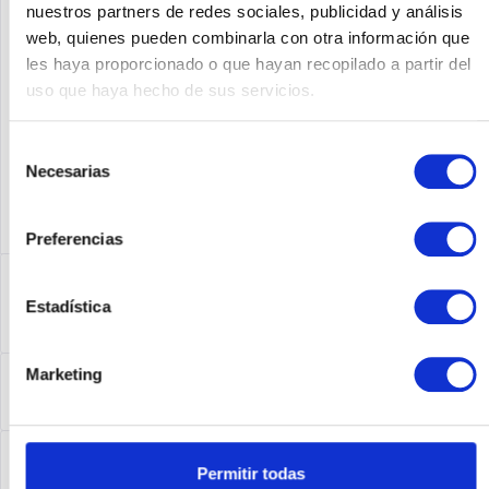
nuestros partners de redes sociales, publicidad y análisis
web, quienes pueden combinarla con otra información que
Fabricante No:
CISCO3925E/K9
les haya proporcionado o que hayan recopilado a partir del
uso que haya hecho de sus servicios.
Selección
Necesarias
de
consentimiento
Preferencias
Descripción
Estadística
Cisco3925E/K9 | Cisco 3925E. Ethernet LAN
Datentransferraten: 10,100,1000 Mbit/s,...
más
Leasing
Marketing
Leasing
más
Service
Permitir todas
Service
más