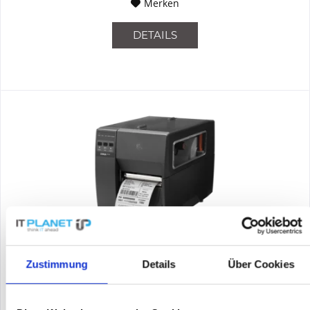
Merken
DETAILS
ZEBRA ZT11142-T0E000FZ
Zustimmung
Details
Über Cookies
Etikettendrucker, Thermotransfer, Auflösung: 8 Punkte/mm
(203dpi), Medienbreite (max): 114mm, Druckbreite (max.):
104mm, Rollendurchmesser (max.): 203mm, Geschwindigkeit