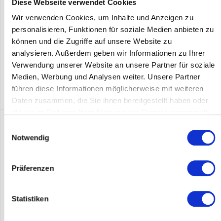
Diese Webseite verwendet Cookies
(max.): 254mm/Sek., USB, USB-Host, RS232, Bluetooth (BLE),
Ethernet...
Inhalt
1
Wir verwenden Cookies, um Inhalte und Anzeigen zu
651,03 €
personalisieren, Funktionen für soziale Medien anbieten zu
können und die Zugriffe auf unsere Website zu
Merken
analysieren. Außerdem geben wir Informationen zu Ihrer
Verwendung unserer Website an unsere Partner für soziale
DETAILS
Medien, Werbung und Analysen weiter. Unsere Partner
führen diese Informationen möglicherweise mit weiteren
Daten zusammen, die Sie ihnen bereitgestellt haben oder
die sie im Rahmen Ihrer Nutzung der Dienste gesammelt
haben.
Einwilligungsauswahl
Notwendig
Präferenzen
Statistiken
ZEBRA ZT11143-D0E000FZ