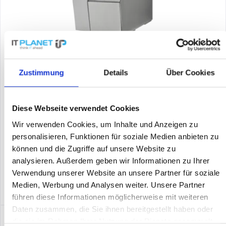
ZEBRA ZT51042-T2E0000Z
Etikettendrucker, Industriedrucker, Thermotransfer, 8
Zustimmung
Details
Über Cookies
Punkte/mm (203dpi), Medienbreite (max): 114mm, Druckbreite
(max.): 104mm, Rollendurchmesser (max.): 203mm,
Geschwindigkeit (max.): 305mm/Sek., USB, RS232, Bluetooth,
Ethernet...
Diese Webseite verwendet Cookies
Inhalt
1
2.444,84 €
Wir verwenden Cookies, um Inhalte und Anzeigen zu
personalisieren, Funktionen für soziale Medien anbieten zu
Merken
können und die Zugriffe auf unsere Website zu
analysieren. Außerdem geben wir Informationen zu Ihrer
DETAILS
Verwendung unserer Website an unsere Partner für soziale
Medien, Werbung und Analysen weiter. Unsere Partner
führen diese Informationen möglicherweise mit weiteren
Daten zusammen, die Sie ihnen bereitgestellt haben oder
die sie im Rahmen Ihrer Nutzung der Dienste gesammelt