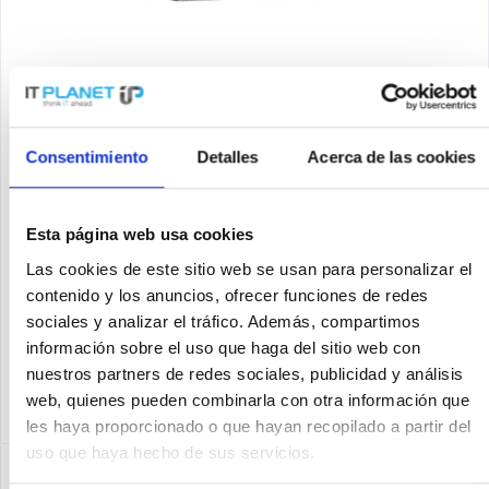
ALLIED TELESIS AT-X330-20GTX-50
Allied Telesis AT-X330-20GTX-50. Tipo de interruptor:
Consentimiento
Detalles
Acerca de las cookies
Administrado, Nivel de conmutador: L3. Tipo de puertos
Ethernet RJ-45 de conmutación básica: Gigabit Ethernet
(10/100/1000), Número de puertos Ethernet RJ-45 de
conmutación base: 16....
Esta página web usa cookies
Contenido
1
1.530,64 €
Las cookies de este sitio web se usan para personalizar el
contenido y los anuncios, ofrecer funciones de redes
Recordar
sociales y analizar el tráfico. Además, compartimos
información sobre el uso que haga del sitio web con
DETALLES
nuestros partners de redes sociales, publicidad y análisis
web, quienes pueden combinarla con otra información que
les haya proporcionado o que hayan recopilado a partir del
uso que haya hecho de sus servicios.