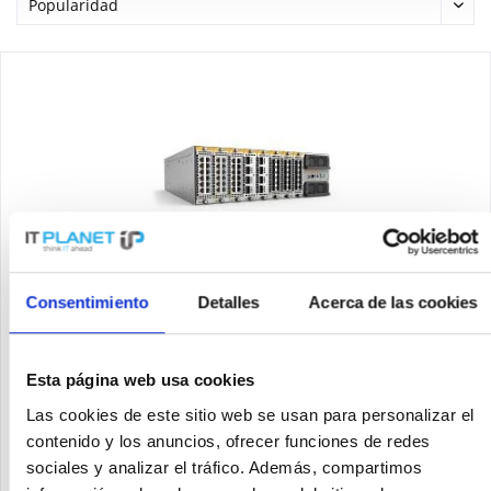
ALLIED TELESIS 990-005488-00
Consentimiento
Detalles
Acerca de las cookies
Allied Telesis AT-SBx908 GEN2. Voltaje de entrada de CA: 100 -
240 V, frecuencia de entrada de CA: 47 - 63 Hz. Certificación:
UL, cUL, TUV. Ancho: 440 mm, Profundidad: 480 mm, Altura:
Esta página web usa cookies
132 mm. Peso del paquete: 16,7 kg
Las cookies de este sitio web se usan para personalizar el
Contenido
1
contenido y los anuncios, ofrecer funciones de redes
Precio a petición
sociales y analizar el tráfico. Además, compartimos