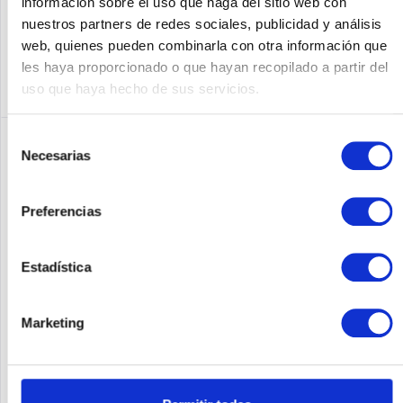
información sobre el uso que haga del sitio web con
Recordar
nuestros partners de redes sociales, publicidad y análisis
DETALLES
web, quienes pueden combinarla con otra información que
les haya proporcionado o que hayan recopilado a partir del
uso que haya hecho de sus servicios.
Selección
Necesarias
de
consentimiento
Preferencias
Estadística
ALLIED TELESIS AT-SBX908GEN2-B05
Marketing
Allied Telesis SwitchBlade AT SBx908 - Gen 2 - Switch -
Administrado - Módulo de rack