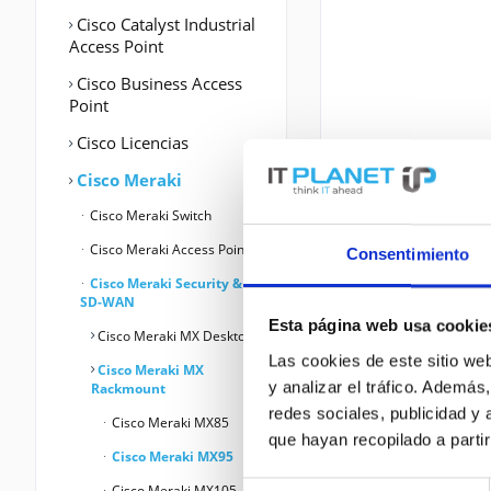
Cisco Catalyst Industrial
Access Point
Cisco Business Access
Point
Cisco Licencias
Cisco Meraki
Cisco Meraki Switch
Cisco Meraki Access Point
Consentimiento
Cisco Meraki Security &
SD-WAN
Esta página web usa cookie
Cisco Meraki MX Desktop
Las cookies de este sitio we
Cisco Meraki MX
y analizar el tráfico. Ademá
Rackmount
redes sociales, publicidad y
Cisco Meraki MX85
que hayan recopilado a parti
Cisco Meraki MX95
Selección
Cisco Meraki MX105