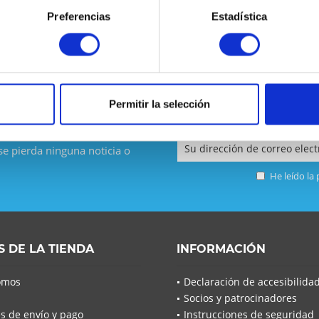
Preferencias
Estadística
Permitir la selección
 se pierda ninguna noticia o
He leído la
S DE LA TIENDA
INFORMACIÓN
omos
Declaración de accesibilida
Socios y patrocinadores
s de envío y pago
Instrucciones de seguridad