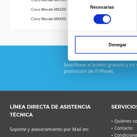
Necesarias
de
Cisco Meraki MX250
consentimiento
Cisco Meraki MX450
Denegar
Suscríbase al boletín gratuito y no
promoción de IT-Planet.
LÍNEA DIRECTA DE ASISTENCIA
SERVICIO
TÉCNICA
Quiénes s
Contacto
Soporte y asesoramiento por Mail en:
Condicione