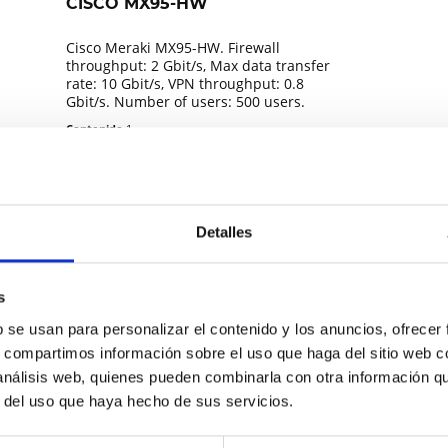
CISCO MX95-HW
Cisco Meraki MX95-HW. Firewall
throughput: 2 Gbit/s, Max data transfer
rate: 10 Gbit/s, VPN throughput: 0.8
Gbit/s. Number of users: 500 users.
Ethernet LAN Data Transfer Rates:
Contenido
1
1000,2500 Mbps. Form Factor: 1U. AC
Precio a petición
Input Voltage: 100-240...
Comparar
Recordar
Detalles
DETALLES
s
b se usan para personalizar el contenido y los anuncios, ofrecer
s, compartimos información sobre el uso que haga del sitio web 
 análisis web, quienes pueden combinarla con otra información q
r del uso que haya hecho de sus servicios.