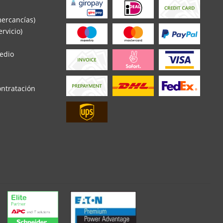
mercancías)
rvicio)
edio
ontratación