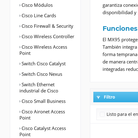
Cisco Módulos
garantiza conexi
disponibilidad y 
Cisco Line Cards
Cisco Firewall & Security
Funciones 
Cisco Wireless Controller
El MX95 protege 
Cisco Wireless Access
También integra 
Point
forma temprana s
de manera centra
Switch Cisco Catalyst
integradas reduc
Switch Cisco Nexus
Switch Ethernet
industrial de Cisco
Filtro
Cisco Small Business
Cisco Aironet Access
Listo para el e
Point
Cisco Catalyst Access
Point