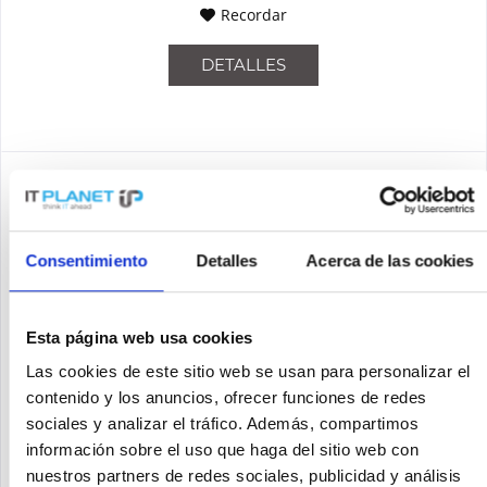
Recordar
DETALLES
Consentimiento
Detalles
Acerca de las cookies
Esta página web usa cookies
Las cookies de este sitio web se usan para personalizar el
HPE - ARUBA R3V50A
contenido y los anuncios, ofrecer funciones de redes
sociales y analizar el tráfico. Además, compartimos
Access Point Allgemein Maximale Datenübertragungsrate 1487
información sobre el uso que haga del sitio web con
Mbit/s Maximale Datenübertragungsrate (2,4 GHz) 287 Mbit/s
nuestros partners de redes sociales, publicidad y análisis
2,4 GHz Ja Maximale Datenübertragungsrate (5 GHz) 1200