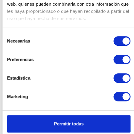
Mbit/s 5 GHz Ja Unterstützte Sicherheitsalgorithmen...
web, quienes pueden combinarla con otra información que
les haya proporcionado o que hayan recopilado a partir del
Contenido
1
Precio a petición
uso que haya hecho de sus servicios.
Recordar
Selección
Necesarias
de
DETALLES
consentimiento
Preferencias
Estadística
Marketing
Permitir todas