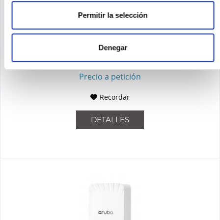
HPE - ARUBA R3V49A
Permitir la selección
Sonstiges Netzwerkgerät Allgemein Maximale
Datenübertragungsrate 1487 Mbit/s Maximale
Datenübertragungsrate (2,4 GHz) 287 Mbit/s 2,4 GHz Ja
Denegar
Maximale Datenübertragungsrate (5 GHz) 1200 Mbit/s 5 GHz Ja
Unterstützte Sicherheitsalgorithmen...
Contenido
1
Precio a petición
Recordar
DETALLES