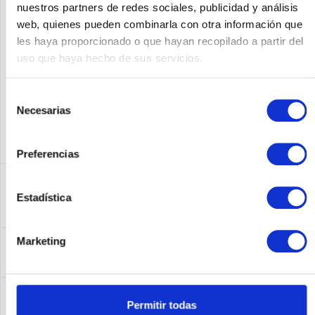
nuestros partners de redes sociales, publicidad y análisis
web, quienes pueden combinarla con otra información que
Fabricante No:
AS535-DFC-8CE1
les haya proporcionado o que hayan recopilado a partir del
uso que haya hecho de sus servicios.
Selección
Necesarias
de
consentimiento
Preferencias
Descripción
Estadística
AS535-DFC-8CE1 | Cisco Systems AS535-DFC-8CE1 AS5350
Octal E1/PRI DFC card
más
Leasing
Marketing
Leasing
más
Service
Permitir todas
Service
más