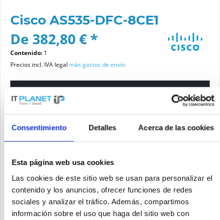
Cisco AS535-DFC-8CE1
De 382,80 € *
Contenido:
1
Precios incl. IVA legal
más gastos de envío
Por favor elige una variante
Estado del artículo
Consentimiento
Detalles
Acerca de las cookies
nuevo
reacondicionado
Esta página web usa cookies
Las cookies de este sitio web se usan para personalizar el
Añadir a la cesta de la compra
contenido y los anuncios, ofrecer funciones de redes
sociales y analizar el tráfico. Además, compartimos
información sobre el uso que haga del sitio web con
SOLICITE UN PRECIO
Recordar
Solicitud de oferta de articulo