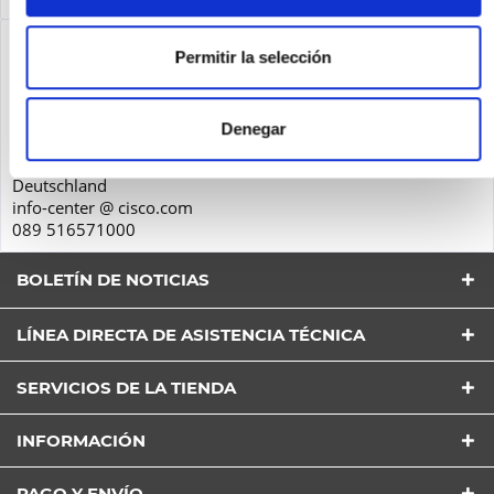
Seguridad de los productos
Permitir la selección
Cisco Systems GmbH
Parkring 20D
Denegar
85748
Garching
Deutschland
info-center @ cisco.com
089 516571000
BOLETÍN DE NOTICIAS
LÍNEA DIRECTA DE ASISTENCIA TÉCNICA
SERVICIOS DE LA TIENDA
He leído la
Política de Privacidad
entender y estar
INFORMACIÓN
de acuerdo*
Los campos con * son obligatorios
PAGO Y ENVÍO