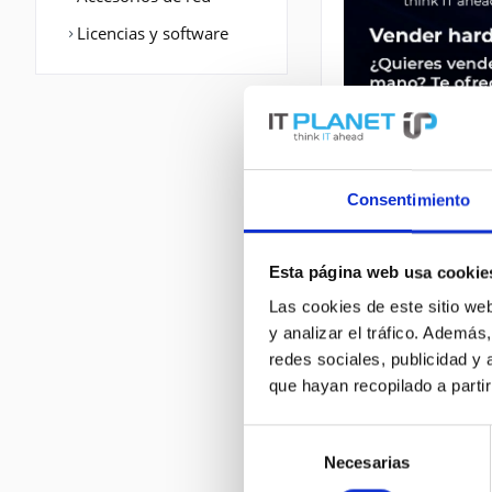
Licencias y software
Consentimiento
Esta página web usa cookie
DESCRIPCIÓN
Las cookies de este sitio we
y analizar el tráfico. Ademá
CISCO891W-AGN-A-
redes sociales, publicidad y
802.11a,IEEE 802.
que hayan recopilado a parti
10,100 Mbit/s, Ve
802.11n,IEEE 802.
Zunahmeniveau (ma
Selección
Necesarias
de
consentimiento