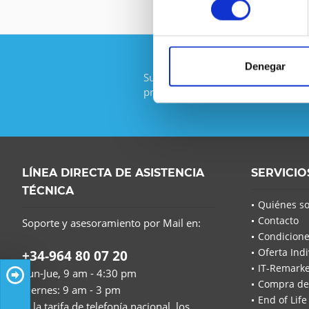
Denegar
Suscríbase al boletín gratuito y no
promoción de IT-Planet.
LÍNEA DIRECTA DE ASISTENCIA
SERVICIO
TÉCNICA
Quiénes s
Contacto
Soporte y asesoramiento por Mail en:
Condicione
Oferta Indi
+34-964 80 07 20
IT-Remarke
Lun-Jue, 9 am - 4:30 pm
Compra de
Viernes: 9 am - 3 pm
End of Life
(a la tarifa de telefonía nacional, los