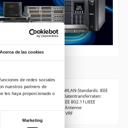
Acerca de las cookies
 funciones de redes sociales
con nuestros partners de
 WLAN-Standard: IEEE 802.11n, WLAN-Standards: IEEE
ue les haya proporcionado o
chnelles Ethernet, Ethernet LAN Datentransferraten:
11a,IEEE 802.11b,IEEE 802.11g,IEEE 802.11i,IEEE
IP-1,RIP-2. Antennentyp: Extern, Antenne
192-bit AES,256-bit..., Firewall: VRF
Marketing