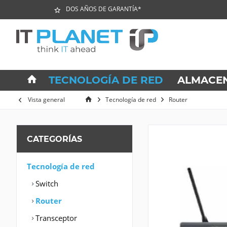
DOS AÑOS DE GARANTÍA*
TECNOLOGÍA DE RED
ALMACE
Vista general
Tecnología de red
Router
CATEGORÍAS
Tecnología de red
Switch
Router
Transceptor