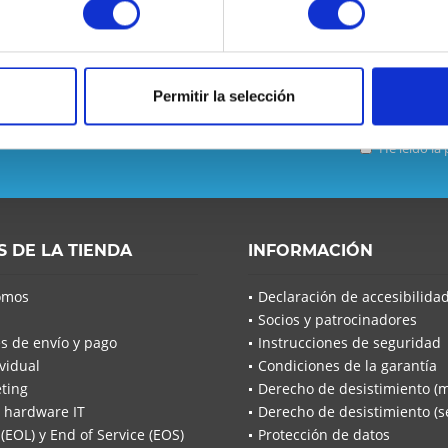
Permitir la selección
 se pierda ninguna noticia o
He leído la
He leíd
acuerdo*
Los campo
S DE LA TIENDA
INFORMACIÓN
Envía
omos
Declaración de accesibilida
Socios y patrocinadores
s de envío y pago
Instrucciones de seguridad
vidual
Condiciones de la garantía
ting
Derecho de desistimiento (
 hardware IT
Derecho de desistimiento (se
 (EOL) y End of Service (EOS)
Protección de datos