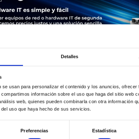
Detalles
s
LEASING
SERVICE
SEGURIDAD DE LOS PRODUCTOS
b se usan para personalizar el contenido y los anuncios, ofrecer
s, compartimos información sobre el uso que haga del sitio web 
K9 | Cisco 891W. WLAN-Band: Dual-Band (2,4 GHz/5 GHz), Top
 análisis web, quienes pueden combinarla con otra información q
11b,IEEE 802.11g,IEEE 802.11n. Schnittstellentyp Ethernet-LAN: S
r del uso que haya hecho de sus servicios.
rkabelungstechnologie: 10/100Base-T(X). Netzstandard: IEEE 802.
1D,IEEE 802.1Q,IEEE..., Router Protokoll: BGP,EIGRP,HSRP,OSPF,R
x): 2 dBi. Unterstützte Sicherheitsalgorithmen: 3DES,128-bit AES,
Preferencias
Estadística