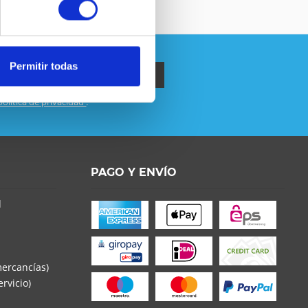
Permitir todas
política de privacidad
.
o la
Política de Privacidad
entender y estar de
s con * son obligatorios
PAGO Y ENVÍO
d
mercancías)
rvicio)