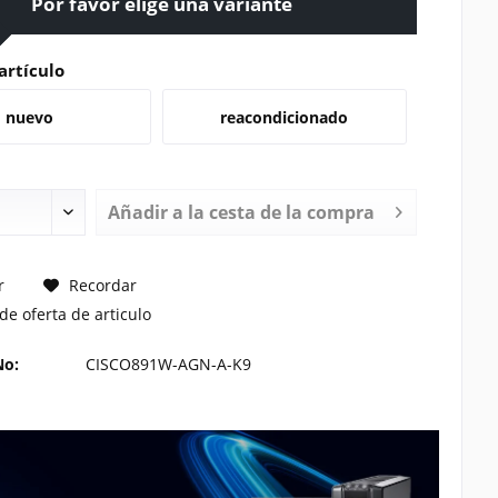
Por favor elige una variante
artículo
nuevo
reacondicionado
Añadir a la cesta de la compra
TE UN PRECIO
r
Recordar
de oferta de articulo
No:
CISCO891W-AGN-A-K9