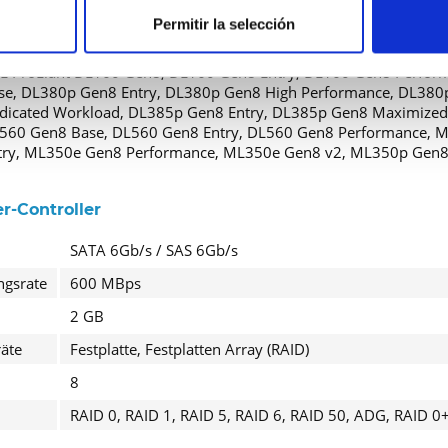
Permitir la selección
zur Kompatibilität
E ProLiant DL160 Gen8, DL160 Gen8 Entry, DL160 Gen8 Perfo
se, DL380p Gen8 Entry, DL380p Gen8 High Performance, DL380
dicated Workload, DL385p Gen8 Entry, DL385p Gen8 Maximized 
560 Gen8 Base, DL560 Gen8 Entry, DL560 Gen8 Performance,
try, ML350e Gen8 Performance, ML350e Gen8 v2, ML350p Gen
r-Controller
SATA 6Gb/s / SAS 6Gb/s
ngsrate
600 MBps
2 GB
räte
Festplatte, Festplatten Array (RAID)
8
RAID 0, RAID 1, RAID 5, RAID 6, RAID 50, ADG, RAID 0