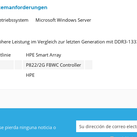
stemanforderungen
Betriebssystem
Microsoft Windows Server
öhere Leistung im Vergleich zur letzten Generation mit DDR3-13
linie
HPE Smart Array
P822/2G FBWC Controller
HPE
 se pierda ninguna noticia o