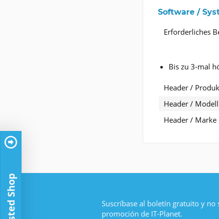
Software / Sy
Erforderliches 
Bis zu 3-mal h
Header / Produkt
Header / Modell
Header / Marke
Trusted Shop
Suscríbase al boletín gratuito y no
promoción de IT-Planet.