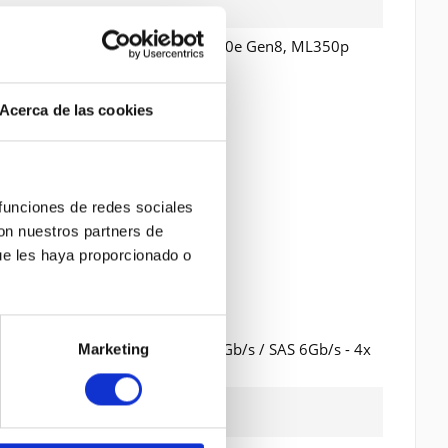
DL385p Gen8, DL560 Gen8, ML350e Gen8, ML350p
Acerca de las cookies
 funciones de redes sociales
con nuestros partners de
ue les haya proporcionado o
-8087) (innerhalb) Â¦ 4 x SATA 6Gb/s / SAS 6Gb/s - 4x
Marketing