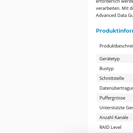
erforderlich werd
verarbeiten. Mit 
Advanced Data Gu
Produktinfo
Produktbeschre
Gerätetyp
Bustyp
Schnittstelle
Datenübertragu
Puffergrösse
Unterstützte Ge
Anzahl Kanäle
RAID Level