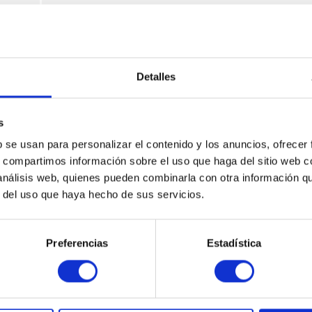
ungen
Microsoft Windows Server
ProLiant DL160 Gen8, DL380e Gen8, DL380p Gen8, 
Gen8
Detalles
roduktdetails
s
b se usan para personalizar el contenido y los anuncios, ofrecer
ichercontroller (RAID) - Plug-in-Karte
s, compartimos información sobre el uso que haga del sitio web 
e 3.0 x8
 análisis web, quienes pueden combinarla con otra información q
r del uso que haya hecho de sus servicios.
Konnektivität
2 x SATA 6Gb/s / SAS 6Gb/s - 36 PIN 4i Mini MultiLane SAS (SFF
Preferencias
Estadística
Shielded Mini MultiLane SAS (SFF-8088), 26-polig (außerhalb)
1 x PCI Express 3.0 x8