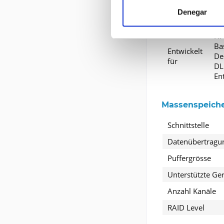
Denegar
Informationen 
HP
Ba
Entwickelt
De
für
DL
En
Massenspeiche
Schnittstelle
Datenübertragu
Puffergrösse
Unterstützte Ge
Anzahl Kanäle
RAID Level