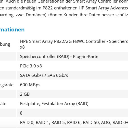
en. Auch die neuen Generationen der Smart Array Controller kön
den standardmäßig im P822 enthaltenen HP Smart Array Advanced
arding, zwei Domänen) können Kunden ihre Daten besser schütz
rmationen
HPE Smart Array P822/2G FBWC Controller - Speichercon
ibung
He leíd
x8
acuerdo*
Speichercontroller (RAID) - Plug-in-Karte
Los campo
PCIe 3.0 x8
Envía
SATA 6Gb/s / SAS 6Gb/s
ngsrate
600 MBps
2 GB
räte
Festplatte, Festplatten Array (RAID)
8
RAID 0, RAID 1, RAID 5, RAID 6, RAID 50, ADG, RAID 0