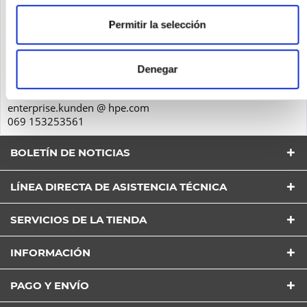
Seguridad de los productos
Permitir la selección
Hewlett-Packard GmbH
Herrenberger Str. 140
71034
Denegar
Böblingen
Deutschland
enterprise.kunden @ hpe.com
069 153253561
BOLETÍN DE NOTICIAS
LÍNEA DIRECTA DE ASISTENCIA TÉCNICA
SERVICIOS DE LA TIENDA
He leído la
Política de Privacidad
entender y estar
INFORMACIÓN
de acuerdo*
Los campos con * son obligatorios
PAGO Y ENVÍO
Envía