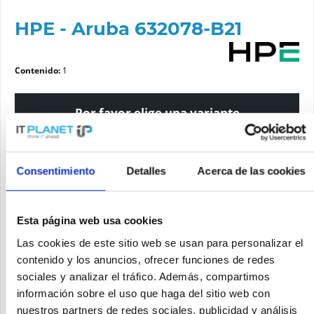
HPE - Aruba 632078-B21
Contenido:
1
Por favor elige una variante
Estado del artículo
Consentimiento
Detalles
Acerca de las cookies
nuevo
reacondicionado
Esta página web usa cookies
Las cookies de este sitio web se usan para personalizar el
Solicite un precio
contenido y los anuncios, ofrecer funciones de redes
sociales y analizar el tráfico. Además, compartimos
SOLICITE UN PRECIO
Recordar
Solicitud de oferta de articulo
información sobre el uso que haga del sitio web con
nuestros partners de redes sociales, publicidad y análisis