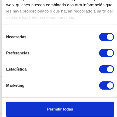
Fabricante No:
632078-B21
web, quienes pueden combinarla con otra información que
les haya proporcionado o que hayan recopilado a partir del
uso que haya hecho de sus servicios.
Selección
Necesarias
de
consentimiento
Preferencias
Descripción
632078-B21 | Verfügen Sie über nicht geschäftskritische
Estadística
Anwendungen, die kostengünstige...
más
Leasing
Marketing
Leasing
más
Service
Service
más
Permitir todas