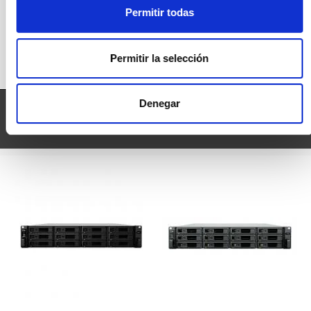
Synology RS2423RP+
Permitir todas
Synology RS2825RP+
Permitir la selección
Denegar
SYNOLOGY UC SERIE
Mostrar todo