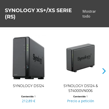
SYNOLOGY XS+/XS SERIE
Mostrar
(RS)
todo
SYNOLOGY DS124
SYNOLOGY DS124 &
ST4000VN006
Contenido
1
Contenido
1
212,89 €
Precio a petición