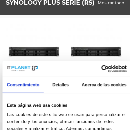
SYNOLOGY PLUS SERIE (RS)
Mostrar todo
Consentimiento
Detalles
Acerca de las cookies
SYNOLOGY K/RS1221+ + 8X
SYNOLOGY K/RS1221+ + 8X
HAT5300-12T
HAT5300-4T
Contenido
1
Contenido
1
Precio a petición
Precio a petición
Esta página web usa cookies
Las cookies de este sitio web se usan para personalizar el
contenido y los anuncios, ofrecer funciones de redes
sociales y analizar el tráfico. Además, compartimos