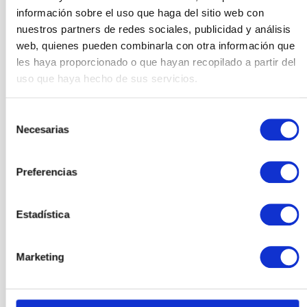
Synology RS422+
información sobre el uso que haga del sitio web con
nuestros partners de redes sociales, publicidad y análisis
web, quienes pueden combinarla con otra información que
Synology RS822+
les haya proporcionado o que hayan recopilado a partir del
uso que haya hecho de sus servicios.
Synology RS822RP+
Selección
Necesarias
de
consentimiento
Synology RS1221+
Preferencias
Synology RS1221RP+
Estadística
Marketing
Synology RS2423+