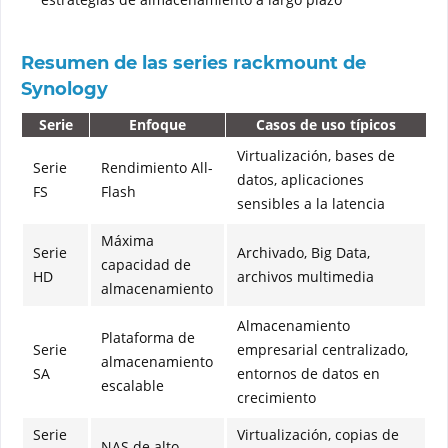
Resumen de las series rackmount de
Synology
Serie
Enfoque
Casos de uso típicos
Virtualización, bases de
Serie
Rendimiento All-
datos, aplicaciones
FS
Flash
sensibles a la latencia
Máxima
Serie
Archivado, Big Data,
capacidad de
HD
archivos multimedia
almacenamiento
Almacenamiento
Plataforma de
Serie
empresarial centralizado,
almacenamiento
SA
entornos de datos en
escalable
crecimiento
Serie
Virtualización, copias de
NAS de alto