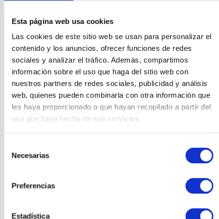
Esta página web usa cookies
Las cookies de este sitio web se usan para personalizar el
contenido y los anuncios, ofrecer funciones de redes
sociales y analizar el tráfico. Además, compartimos
información sobre el uso que haga del sitio web con
nuestros partners de redes sociales, publicidad y análisis
SYNOLOGY RS1221+
web, quienes pueden combinarla con otra información que
les haya proporcionado o que hayan recopilado a partir del
Synology RackStation RS1221+. Type: NAS. Enclosure Type:
uso que haya hecho de sus servicios.
Rack (2U). Device class: Small & medium-sized business.
Processor family: Ryzen Embedded, Processor model: V1500B,
Processor frequency: 2.2 GHz. Memory capacity: 4 GB,
Selección
Internal...
Contenido
1
Necesarias
de
1.512,52 €
consentimiento
Recordar
Preferencias
DETALLES
Estadística