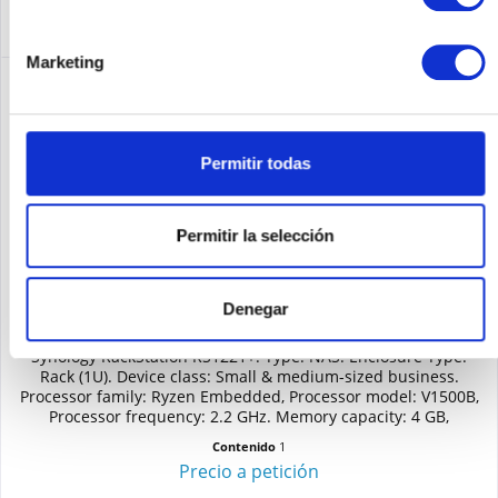
Marketing
Permitir todas
Permitir la selección
SYNOLOGY RS1221+ + 8X HAT5300-16T
Denegar
Synology RackStation RS1221+. Type: NAS. Enclosure Type:
Rack (1U). Device class: Small & medium-sized business.
Processor family: Ryzen Embedded, Processor model: V1500B,
Processor frequency: 2.2 GHz. Memory capacity: 4 GB,
Internal...
Contenido
1
Precio a petición