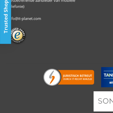
desbetreffende aanbieder van mobiele
Trusted Shop
telefonie)
info@it-planet.com