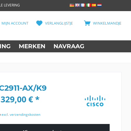
E LEVERING
MIJN ACCOUNT
VERLANGLIJSTJE
WINKELMANDJE
ING
MERKEN
NAVRAAG
 C2911-AX/K9
329,00 € *
w
excl. verzendingskosten