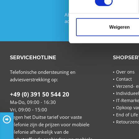
Abonneer u op de gratis nieuwsbri
actie van IT-Planet.
Weigeren
SERVICEHOTLINE
SHOPSER
Telefonische ondersteuning en
Over ons
Contact
adviesverstrekking op:
Verzend- e
+49 (0) 391 50 544 20
Individuee
IT-Remarke
Ma-Do, 09:00 - 16:30
Opkoop va
Vri, 09:00 - 15:00
End of Life
(tegen het Duitse tarief voor vaste
Retourzend
telefonie zijn de prijzen voor mobiele
telefonie afhankelijk van de