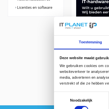
Licenties en software
Toestemming
BESCHRIJVING
Deze website maakt gebruik
We gebruiken cookies om cont
C2911-AX/K9 | Ci
websiteverkeer te analyseren
Port: Ethernet (R
media, adverteren en analys
Formfaktor: 2U. F
verstrekt of die ze hebben v
Toestemmingsselectie
Noodzakelijk