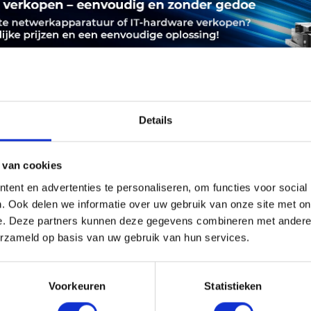
Details
LEASING
SERVICE
PRODUCTVEILIGHEID
 van cookies
ent en advertenties te personaliseren, om functies voor social
sco 2911. Ethernet LAN Datentransferraten: 10,100,1000 Mbit/s
. Ook delen we informatie over uw gebruik van onze site met on
J-45). Router Protokoll: BGP,EIGRP,IGRP,IS-IS,MPLS,OSPF, Manage
e. Deze partners kunnen deze gegevens combineren met andere i
lash-Speicher: 2560 MB, RAM-Speicher: 512 MB, Kompatible Spei
erzameld op basis van uw gebruik van hun services.
Voorkeuren
Statistieken