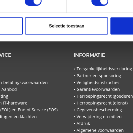
ef en mis geen nieuws of
Ik heb het
Selectie toestaan
VICE
INFORMATIE
Ik heb
overeen
Toegankelijkheidsverklaring
Velden me
Partner en sponsoring
n betalingsvoorwaarden
Veiligheidsinstructies
Stuur
l Aanbod
Garantievoorwaarden
ting
Herroepingsrecht (goederen
n IT-hardware
Herroepingsrecht (dienst)
 (EOL) en End of Service (EOS)
Gegevensbescherming
ingen en klachten
Verwijdering en milieu
Afdruk
Algemene voorwaarden