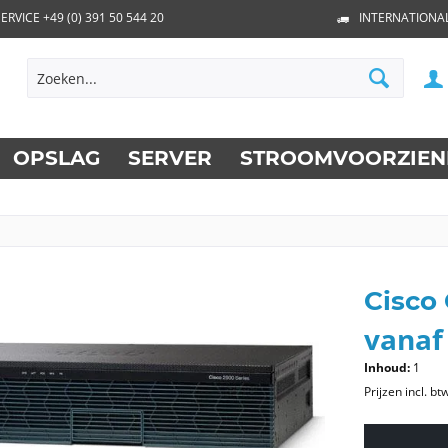
ERVICE +49 (0) 391 50 544 20
INTERNATIONAL
OPSLAG
SERVER
STROOMVOORZIEN
Cisco
vanaf 
Inhoud:
1
Prijzen incl. bt