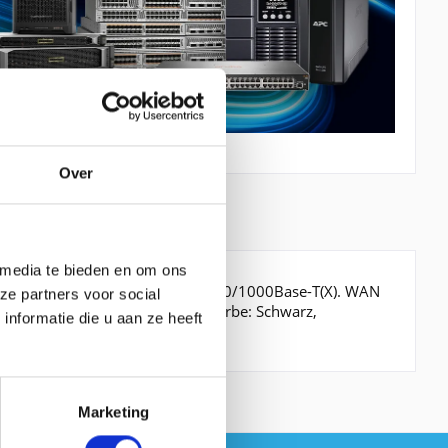
Over
 media te bieden en om ons
, Verkabelungstechnologie: 10/100/1000Base-T(X). WAN
ze partners voor social
ment-Protokolle: IGMP. Produktfarbe: Schwarz,
nformatie die u aan ze heeft
cherkarten: CF
Marketing