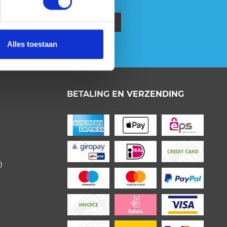
privacybeleid
gelezen.
Alles toestaan
BETALING EN VERZENDING
 het
Privacy Beleid
gelezen begrijpen en
komen*
t * zijn verplichte velden
)