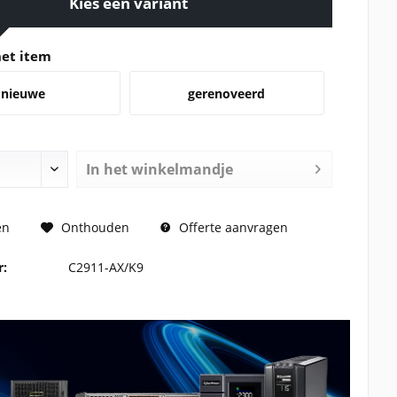
Kies een variant
het item
nieuwe
gerenoveerd
In het winkelmandje
PRIJS AAN
en
Onthouden
Offerte aanvragen
r:
C2911-AX/K9