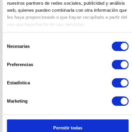
nuestros partners de redes sociales, publicidad y análisis
web, quienes pueden combinarla con otra información que
Fabricante No:
C2911-AX/K9
les haya proporcionado o que hayan recopilado a partir del
uso que haya hecho de sus servicios.
Selección
Necesarias
de
consentimiento
Preferencias
Descripción
Estadística
C2911-AX/K9 | Cisco 2911. Ethernet LAN Datentransferraten:
10,100,1000 Mbit/s,...
más
Leasing
Marketing
Leasing
más
Service
Permitir todas
Service
más