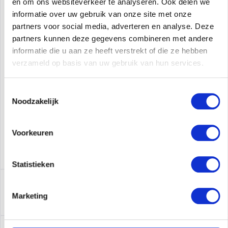
en om ons websiteverkeer te analyseren. Ook delen we
informatie over uw gebruik van onze site met onze
In het winkelmandje
partners voor social media, adverteren en analyse. Deze
partners kunnen deze gegevens combineren met andere
VRAAG PRIJS AAN
Onthouden
Offerte aanvragen
informatie die u aan ze heeft verstrekt of die ze hebben
verzameld op basis van uw gebruik van hun services.
Fabrikant Nr:
538113-B21
Toestemmingsselectie
Noodzakelijk
Voorkeuren
Statistieken
Beschrijving
538113-B21 | HP 10GbE Ethernet-Passthrough-Modul für
Marketing
BladeSystem der Klasse C....
meer
Leasing