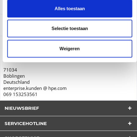
Leasing
meer
Alles toestaan
Service
Selectie toestaan
Service
meer
Productveiligheid
Weigeren
Hewlett-Packard GmbH
Herrenberger Str. 140
71034
Böblingen
Deutschland
enterprise.kunden @ hpe.com
069 153253561
NIEUWSBRIEF
SERVICEHOTLINE