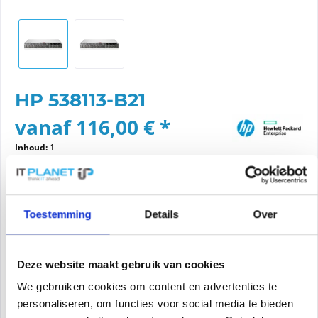
HP 538113-B21
vanaf 116,00 € *
Inhoud:
1
Prijzen incl. btw
excl. verzendingskosten
Kies een variant
Toestemming
Details
Over
Staat van het item
Deze website maakt gebruik van cookies
nieuwe
gerenoveerd
We gebruiken cookies om content en advertenties te
personaliseren, om functies voor social media te bieden