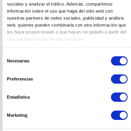
sociales y analizar el tráfico. Además, compartimos
Añadir a la cesta de la compra
información sobre el uso que haga del sitio web con
nuestros partners de redes sociales, publicidad y análisis
web, quienes pueden combinarla con otra información que
SOLICITE UN PRECIO
Recordar
Solicitud de oferta de articulo
les haya proporcionado o que hayan recopilado a partir del
uso que haya hecho de sus servicios.
Fabricante No:
538113-B21
Selección
Necesarias
de
consentimiento
Preferencias
Estadística
Descripción
538113-B21 | HP 10GbE Ethernet-Passthrough-Modul für
Marketing
BladeSystem der Klasse C....
más
Leasing