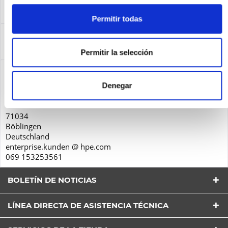
Leasing
más
Permitir todas
Service
Service
más
Permitir la selección
Seguridad de los productos
Hewlett-Packard GmbH
Denegar
Herrenberger Str. 140
71034
Böblingen
Deutschland
enterprise.kunden @ hpe.com
069 153253561
BOLETÍN DE NOTICIAS
LÍNEA DIRECTA DE ASISTENCIA TÉCNICA