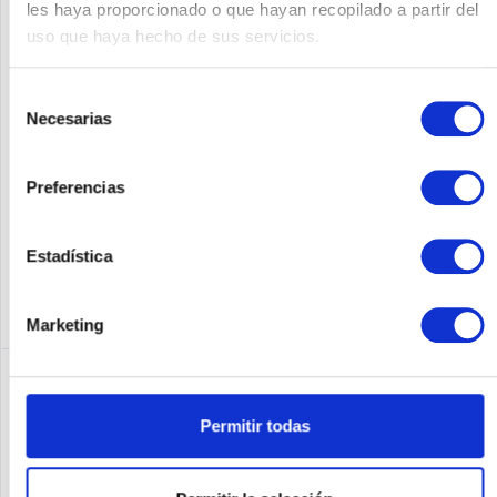
les haya proporcionado o que hayan recopilado a partir del
uso que haya hecho de sus servicios.
Cisco Catalyst 9117AX. Maximale Datenübertragungsrate: 5000
Mbit/s, Ethernet LAN Datentransferraten: 100,1000,2500,5000
Mbit/s, Frequenzband: 2.412 - 2.472, 5.18 - 5.32, 5.5 - 5.7
Selección
(excludes 5.6 - 5.64). Unterstützte...
Necesarias
de
Contenido
1
consentimiento
509,00 €
Preferencias
Recordar
Estadística
DETALLES
Marketing
Permitir todas