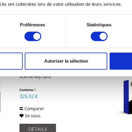
Se souv.
ils ont collectées lors de votre utilisation de leurs services.
DÉTAILS
Préférences
Statistiques
ZEBRA CSR2P-UG0E-L
Autoriser la sélection
CardStudio 2.0 upgrade, from
Enterprise to Professional, physical
license key card
Contenu
1
325,92 €
Comparer
Se souv.
DÉTAILS