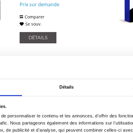
Prix sur demande
Comparer
Se souv.
DÉTAILS
ZEBRA CSR2E-UG0S-L
CardStudio 2.0 upgrade, from Standard
Détails
to Enterprise, physical license key card
ies.
Contenu
1
e personnaliser le contenu et les annonces, d'offrir des fonctio
Prix sur demande
rafic. Nous partageons également des informations sur l'utilisati
Comparer
, de publicité et d'analyse, qui peuvent combiner celles-ci avec