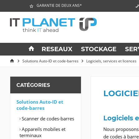
GARANTIE DE DEUX ANS*
RESEAUX
STOCKAGE
SER
Solutions Auto-ID et code-barres
Logiciels, services et licences
CATÉGORIES
LOGICIE
Solutions Auto-ID et
code-barres
Logiciels 
Scanner de codes-barres
Appareils mobiles et
Nous proposons u
terminaux
de codes à barre