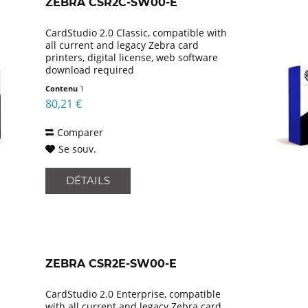
ZEBRA CSR2C-SW00-E
Zebra
CardStudio 2.0 Classic, compatible with
all current and legacy Zebra card
printers, digital license, web software
download required
Contenu
1
80,21 €
Comparer
Se souv.
DÉTAILS
ZEBRA CSR2E-SW00-E
CardStudio 2.0 Enterprise, compatible
with all current and legacy Zebra card