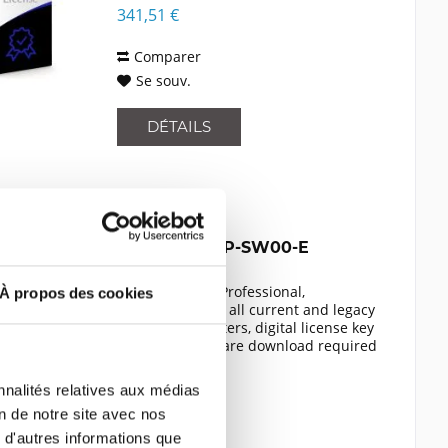
341,51 €
Comparer
Se souv.
DÉTAILS
ZEBRA CSR2P-SW00-E
CardStudio 2.0 Professional,
À propos des cookies
compatible with all current and legacy
Zebra card printers, digital license key
card, web software download required
Contenu
1
nnalités relatives aux médias
867,47 €
on de notre site avec nos
Comparer
 d'autres informations que