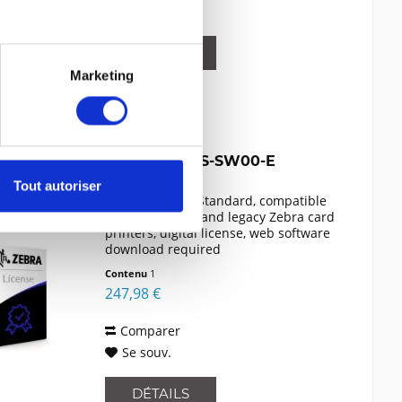
Se souv.
DÉTAILS
Marketing
ZEBRA CSR2S-SW00-E
Tout autoriser
CardStudio 2.0 Standard, compatible
with all current and legacy Zebra card
printers, digital license, web software
download required
Contenu
1
247,98 €
Comparer
Se souv.
DÉTAILS