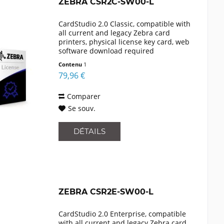
ZEBRA CSR2C-SW00-L
CardStudio 2.0 Classic, compatible with
all current and legacy Zebra card
printers, physical license key card, web
software download required
Contenu
1
79,96 €
Comparer
Se souv.
DÉTAILS
ZEBRA CSR2E-SW00-L
CardStudio 2.0 Enterprise, compatible
with all current and legacy Zebra card