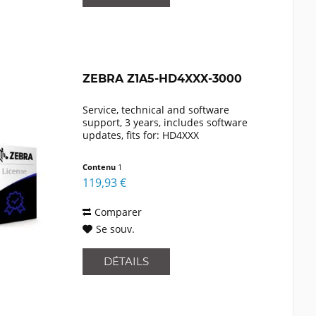
ZEBRA Z1A5-HD4XXX-3000
Service, technical and software
support, 3 years, includes software
updates, fits for: HD4XXX
Contenu
1
119,93 €
Comparer
Se souv.
DÉTAILS