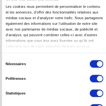
Geräte wie NAS, Server, DVR/Überwachungssysteme,
Transport,...
Les cookies nous permettent de personnaliser le contenu
Contenu
1
et les annonces, d'offrir des fonctionnalités relatives aux
Prix sur demande
médias sociaux et d'analyser notre trafic. Nous partageons
Se souv.
également des informations sur l'utilisation de notre site
avec nos partenaires de médias sociaux, de publicité et
DÉTAILS
d'analyse, qui peuvent combiner celles-ci avec d'autres
informations que vous leur avez fournies ou qu'ils ont
collectées lors de votre utilisation de leurs services.
Sélection
Nécessaires
du
consentement
Préférences
Statistiques
CYBERPOWER OLS8KERT5UM