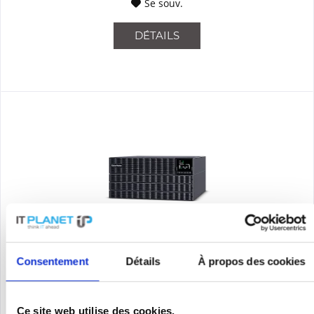
Se souv.
DÉTAILS
CYBERPOWER OLS6KERT5UM
Consentement
Détails
À propos des cookies
CyberPower OLS6KERT5UM ist eine hocheffiziente USV mit
Online-Doppelwandlungstopologie, die eine nahtlose reine
Sinuswellenstromversorgung für unternehmenskritische
Ce site web utilise des cookies.