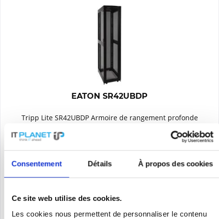
EATON SR42UBDP
Tripp Lite SR42UBDP Armoire de rangement profonde
SmartRack 42U avec portes et panneaux latéraux. Type : Rack
autoportant, Capacité du rack : 42U, Capacité de poids
maximale : 1361 kg. Poids : 142,9 kg. Couleur du produit : Noir
Contenu
1
Consentement
Détails
À propos des cookies
2001,51 €
Se souv.
Ce site web utilise des cookies.
DÉTAILS
Les cookies nous permettent de personnaliser le contenu