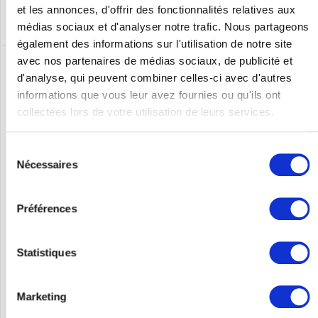
et les annonces, d'offrir des fonctionnalités relatives aux
médias sociaux et d'analyser notre trafic. Nous partageons
également des informations sur l'utilisation de notre site
avec nos partenaires de médias sociaux, de publicité et
d'analyse, qui peuvent combiner celles-ci avec d'autres
informations que vous leur avez fournies ou qu'ils ont
collectées lors de votre utilisation de leurs services.
Sélection
Nécessaires
du
consentement
EATON SR42UBDP48
Préférences
Rack de serveur Tripp Lite SR42UBDP48 SmartRack 42U Extra
Deep – 1219 mm de profondeur, portes et panneaux latéraux
Statistiques
inclus. Type : Rack autoportant, Capacité du rack : 42U,
Capacité de poids maximale : 1361 kg, Lock lock. Poids : 148,6...
Contenu
1
Marketing
1926,30 €