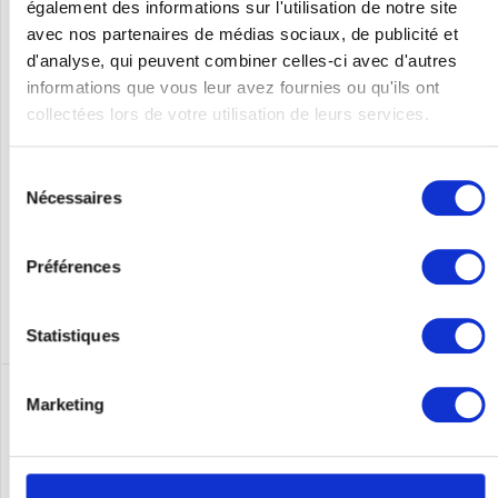
également des informations sur l'utilisation de notre site
FORTINET FS-T1024E
avec nos partenaires de médias sociaux, de publicité et
d'analyse, qui peuvent combiner celles-ci avec d'autres
Allgemein Type de port Ethernet RJ-45 de commutation de
base 10G Ethernet (100/1000/10000) Quantité de ports
informations que vous leur avez fournies ou qu'ils ont
Ethernet RJ-45 de commutation de base 24 Répertoire MAC
collectées lors de votre utilisation de leurs services.
128000 entrées Capacité de commutation 480 Gbit/s Grille de
montage Oui...
Contenu
1
Sélection
Prix sur demande
Nécessaires
du
Se souv.
consentement
Préférences
DÉTAILS
Statistiques
Marketing