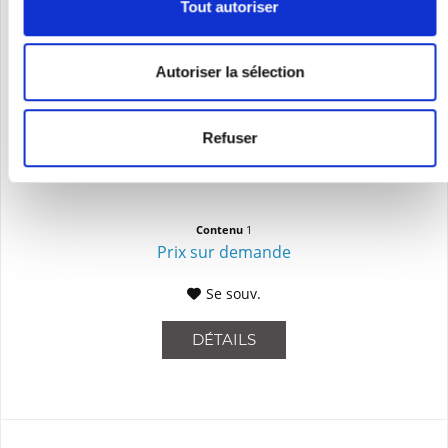
Tout autoriser
Autoriser la sélection
FORTINET FS-3032E-EU
Refuser
FortiSwitch-3032E Layer 2/3 FortiGate -switch controller
compatible switch with 32
Contenu
1
Prix sur demande
Se souv.
DÉTAILS