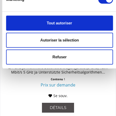
Tout autoriser
Autoriser la sélection
HPE - ARUBA R2H25A
Refuser
Access Point Allgemein Maximale Datenübertragungsrate 1774
Mbit/s Maximale Datenübertragungsrate (2,4 GHz) 574 Mbit/s
2,4 GHz Ja Maximale Datenübertragungsrate (5 GHz) 1200
Mbit/s 5 GHz Ja Unterstützte Sicherheitsalgorithmen...
Contenu
1
Prix sur demande
Se souv.
DÉTAILS