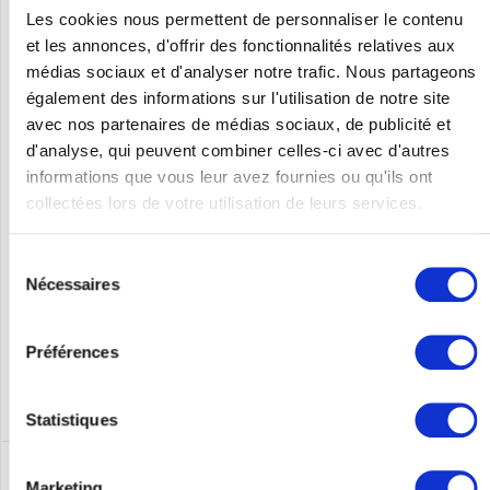
Les cookies nous permettent de personnaliser le contenu
et les annonces, d'offrir des fonctionnalités relatives aux
médias sociaux et d'analyser notre trafic. Nous partageons
HPE - ARUBA R2H28A
également des informations sur l'utilisation de notre site
avec nos partenaires de médias sociaux, de publicité et
HPE Aruba AP-505 (RW) – Campus – Point d’accès – Bluetooth,
d'analyse, qui peuvent combiner celles-ci avec d'autres
Wi-Fi 6 – 2,4 GHz, 5 GHz – Montage au plafond Caractéristiques
informations que vous leur avez fournies ou qu'ils ont
techniques – Point d’accès Type d’appareil Point d’accès Usage
prévu Intérieur Format / Montage Montage au plafond...
collectées lors de votre utilisation de leurs services.
Contenu
1
185,00 €
Sélection
Nécessaires
du
Se souv.
consentement
Préférences
DÉTAILS
Statistiques
Marketing