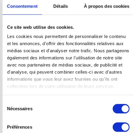
Consentement
Détails
À propos des cookies
Ce site web utilise des cookies.
Les cookies nous permettent de personnaliser le contenu
et les annonces, d'offrir des fonctionnalités relatives aux
médias sociaux et d'analyser notre trafic. Nous partageons
HPE ARUBA S1F96A
également des informations sur l'utilisation de notre site
avec nos partenaires de médias sociaux, de publicité et
HPE ANW AP-605H (US10) 10Pk AP
d'analyse, qui peuvent combiner celles-ci avec d'autres
informations que vous leur avez fournies ou qu'ils ont
collectées lors de votre utilisation de leurs services.
Contenu
1
Prix sur demande
Sélection
Nécessaires
Se souv.
du
consentement
DÉTAILS
Préférences