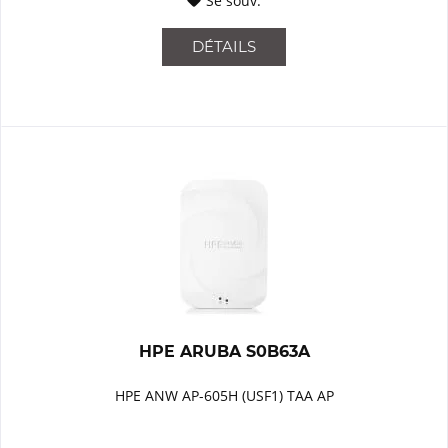
Se souv.
DÉTAILS
HPE ARUBA S0B63A
HPE ANW AP-605H (USF1) TAA AP