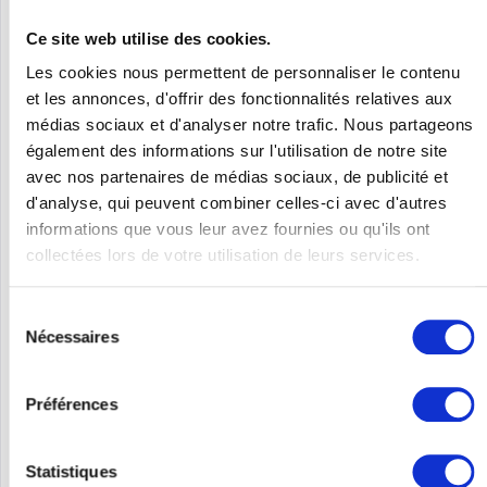
Ce site web utilise des cookies.
Les cookies nous permettent de personnaliser le contenu
et les annonces, d'offrir des fonctionnalités relatives aux
médias sociaux et d'analyser notre trafic. Nous partageons
également des informations sur l'utilisation de notre site
avec nos partenaires de médias sociaux, de publicité et
WATCHGUARD FIREBOX M590 WITH 1-YR TOTAL...
d'analyse, qui peuvent combiner celles-ci avec d'autres
informations que vous leur avez fournies ou qu'ils ont
WatchGuard Firebox M590 with 1-yr Total Security Suite
collectées lors de votre utilisation de leurs services.
(WGM59000801)
Sélection
Nécessaires
Contenu
1
du
Prix sur demande
consentement
Préférences
Se souv.
DÉTAILS
Statistiques