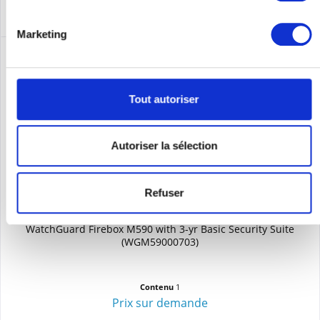
Marketing
Tout autoriser
Autoriser la sélection
Refuser
WATCHGUARD FIREBOX M590 WITH 3-YR BASIC...
WatchGuard Firebox M590 with 3-yr Basic Security Suite
(WGM59000703)
Contenu
1
Prix sur demande