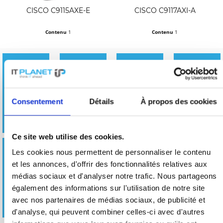
CISCO C9115AXE-E
CISCO C9117AXI-A
Contenu
1
Contenu
1
279,00 €
Prix sur demande
Points
Points
Points
Points
d'accès
d'accès
d'accès
d'accès
Cisco
Cisco
Cisco
Cisco
Consentement
Détails
À propos des cookies
Catalyst
Catalyst
Catalyst
Catalyst
9105
9115
9117
9120
Ce site web utilise des cookies.
Points
Les cookies nous permettent de personnaliser le contenu
d'accès
et les annonces, d'offrir des fonctionnalités relatives aux
Cisco
médias sociaux et d'analyser notre trafic. Nous partageons
Catalyst
également des informations sur l'utilisation de notre site
9130
avec nos partenaires de médias sociaux, de publicité et
d'analyse, qui peuvent combiner celles-ci avec d'autres