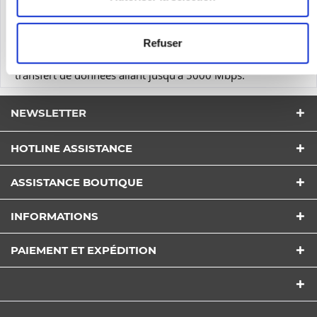
les points d'accès Catalyst supportent PoE+ et Cisco UPOE.
L'alimentation électrique du point d'accès est donc
possible via la connexion réseau. L'intégration dans le
Refuser
réseau se fait via un port RJ45 qui permet des taux de
transfert de données allant jusqu'à 5000 Mbps.
NEWSLETTER
HOTLINE ASSISTANCE
ASSISTANCE BOUTIQUE
INFORMATIONS
PAIEMENT ET EXPÉDITION