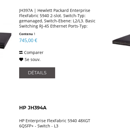
JH397A | Hewlett Packard Enterprise
FlexFabric 5940 2-slot. Switch-Typ:
gemanaged, Switch-Ebene: L2/L3. Basic
Switching RJ-45 Ethernet Ports-Typ:
None, Anzahl USB 2.0 Anschlüsse: 1,
Contenu
1
Konsolen-Port: RJ-45/Mini-USB. MAC-
745,00 €
Adressentabelle:...
Comparer
Se souv.
DÉTAILS
HP JH394A
HP Enterprise FlexFabric 5940 48XGT
6QSFP+ - Switch - L3