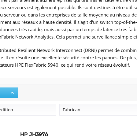
nent parfaitement aux entreprises qui ont mis en œuvre une virtual
ux serveurs est également possible. Ils sont destinés à être utili
u serveur ou dans les entreprises de taille moyenne au niveau de
ment aux réseaux à haute densité. Il s'agit d'un switch top-of-the
données très rapide, mais aussi par un temps de latence très faibl
exFabric Network Analytics. Cela permet une surveillance simple et
tributed Resilient Network Interconnect (DRNI) permet de combiner
le. Il en résulte une excellente sécurité contre les pannes. De plu
teurs HPE FlexFabric 5940, ce qui rend votre réseau évolutif.
édition
Fabricant
HP
HPE Aruba
HP JH397A