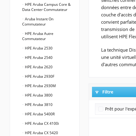
switches convien
HPE Aruba Campus Core &
données entre de
Data Center Commutateur
couche d'accès d
Aruba Instant On
convient parfaite
Commutateur
transmission de 
HPE Aruba Autre
utilisent HPE Fl
Commutateur
HPE Aruba 2530
La technique Dis
une unité virtuel
HPE Aruba 2540
d'autres commuta
HPE Aruba 2620
HPE Aruba 2930F
HPE Aruba 2930M
Filtre
HPE Aruba 3800
HPE Aruba 3810
Prêt pour l'exp
HPE Aruba 5400R
HPE Aruba CX 4100i
HPE Aruba CX 5420