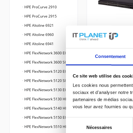
HPE ProCurve 2910
HPE ProCurve 2915
HPE Altoline 6921
HPE Altoline 6960
HPE Altoline 6941
HPE FlexNetwork 3600 EI
Consentement
HPE FlexNetwork 3600 SI
HPE FlexNetwork 5120 EI
Ce site web utilise des cook
HPE FlexNetwork 5120 SI
Les cookies nous permettent d
HPE FlexNetwork 5130 EI
sociaux et d'analyser notre t
HPE FlexNetwork 5130 HI
partenaires de médias sociaux
vous leur avez fournies ou qu'
HPE FlexNetwork 5140 HI
HPE FlexNetwork 5150 EI
Sélection
HPE FlexNetwork 5510 HI
Nécessaires
du