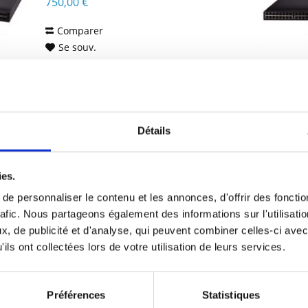
750,00 €
Comparer
Se souv.
DÉTAILS
Détails
HP JH685A
ies.
HP Enterprise 5940 48p 10GBT/6p 100G
e personnaliser le contenu et les annonces, d'offrir des fonctio
2 F PS - Switch - 10 Gbps
rafic. Nous partageons également des informations sur l'utilisati
, de publicité et d'analyse, qui peuvent combiner celles-ci avec
ils ont collectées lors de votre utilisation de leurs services.
Contenu
1
5250,00 €
Comparer
Préférences
Statistiques