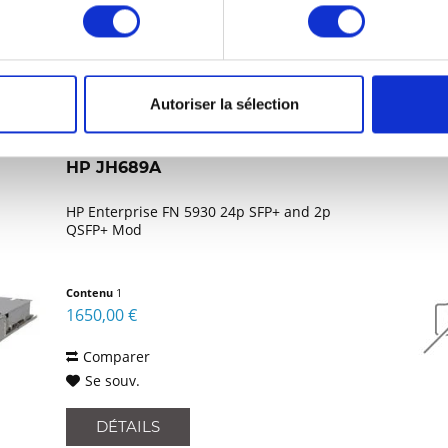
Se souv.
DÉTAILS
Autoriser la sélection
HP JH689A
HP Enterprise FN 5930 24p SFP+ and 2p
QSFP+ Mod
Contenu
1
1650,00 €
Comparer
Se souv.
DÉTAILS