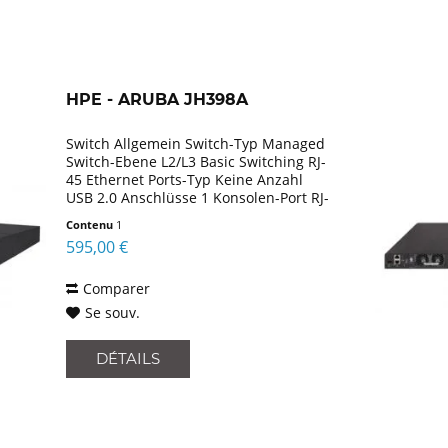
HPE - ARUBA JH398A
Switch Allgemein Switch-Typ Managed
Switch-Ebene L2/L3 Basic Switching RJ-
45 Ethernet Ports-Typ Keine Anzahl
USB 2.0 Anschlüsse 1 Konsolen-Port RJ-
45/Mini-USB MAC-Adressentabelle
Contenu
1
288000 Eintragungen
595,00 €
Routing-/Switching-Kapazität 1440...
Comparer
Se souv.
DÉTAILS