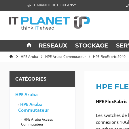
GARANTIE DE DEUX ANS*
RESEAUX
STOCKAGE
SER
HPE Aruba
HPE Aruba Commutateur
HPE FlexFabric 5940
CATÉGORIES
HPE FLE
HPE Aruba
HPE FlexFabric
HPE Aruba
Commutateur
Les switches de 
HPE Aruba Access
connexions 10Gb
Commutateur