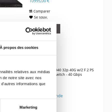
10995,00 €
Comparer
Se souv.
DÉTAILS
À propos des cookies
HP JH686A
HP Enterprise 5940 32p 40G w/2 F 2 PS
nnalités relatives aux médias
Swch JH686A - Switch - 40 Gbps
on de notre site avec nos
 d'autres informations que
Contenu
1
Prix sur demande
Comparer
Marketing