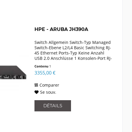
HPE - ARUBA JH390A
Switch Allgemein Switch-Typ Managed
Switch-Ebene L2/L4 Basic Switching RJ-
45 Ethernet Ports-Typ Keine Anzahl
USB 2.0 Anschlüsse 1 Konsolen-Port RJ-
45/Mini-USB MAC-Adressentabelle
Contenu
1
288000 Eintragungen
3355,00 €
Routing-/Switching-Kapazität 2160...
Comparer
Se souv.
DÉTAILS