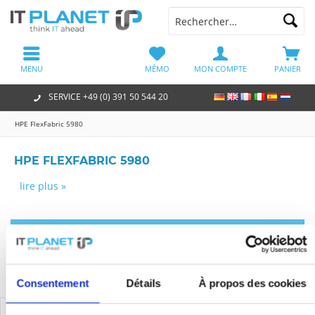
MENU
MÉMO
MON COMPTE
PANIER
SERVICE +49 (0) 391 50 544 20
HPE FlexFabric 5980
HPE FLEXFABRIC 5980
lire plus »
Filtre
Consentement
Détails
À propos des cookies