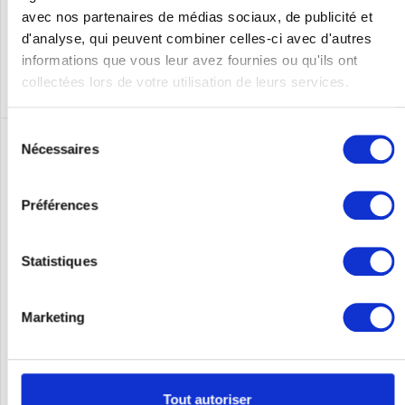
Se souv.
avec nos partenaires de médias sociaux, de publicité et
d'analyse, qui peuvent combiner celles-ci avec d'autres
DÉTAILS
informations que vous leur avez fournies ou qu'ils ont
collectées lors de votre utilisation de leurs services.
Sélection
Nécessaires
du
consentement
Préférences
Statistiques
Marketing
CISCO C3650-STACK
Cisco Netzwerkstapelmodul (Packung mit 2) - für Catalyst 3650-
24, 3650-48
Tout autoriser