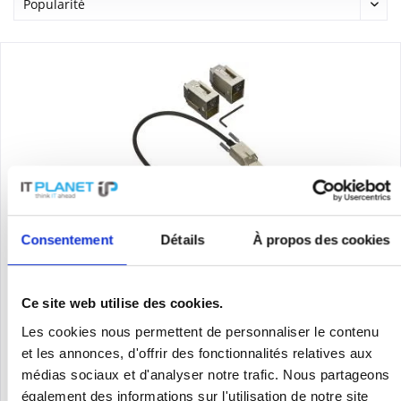
CISCO C3650-STACK-KIT
Consentement
Détails
À propos des cookies
Cisco C3650-STACK-KIT=. Ethernet Schnittstellen Typ: Gigabit
Ethernet, Ethernet LAN Datentransferraten: 10,100,1000
Ce site web utilise des cookies.
Mbit/s. Kompatibilität: 3650-24, 3650-48
Les cookies nous permettent de personnaliser le contenu
Contenu
1
et les annonces, d'offrir des fonctionnalités relatives aux
Prix sur demande
médias sociaux et d'analyser notre trafic. Nous partageons
également des informations sur l'utilisation de notre site