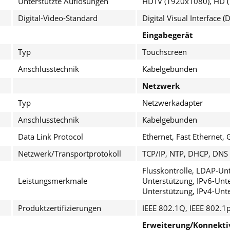
Unterstützte Auflösungen
HDTV (1920x1080), HD (
Digital-Video-Standard
Digital Visual Interface 
Eingabegerät
Typ
Touchscreen
Anschlusstechnik
Kabelgebunden
Netzwerk
Typ
Netzwerkadapter
Anschlusstechnik
Kabelgebunden
Data Link Protocol
Ethernet, Fast Ethernet, 
Netzwerk/Transportprotokoll
TCP/IP, NTP, DHCP, DNS
Flusskontrolle, LDAP-Unt
Leistungsmerkmale
Unterstützung, IPv6-Unte
Unterstützung, IPv4-Unte
Produktzertifizierungen
IEEE 802.1Q, IEEE 802.1p
Erweiterung/Konnekti