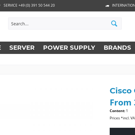
SERVICE +49 (0) 391 50 544 20
INTERNATION
E
SERVER
POWER SUPPLY
BRANDS
Cisco
From 
Content:
1
Prices *incl. V