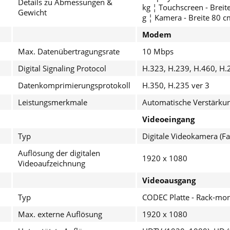
Details zu Abmessungen &
kg ¦ Touchscreen - Brei
Gewicht
g ¦ Kamera - Breite 80 
Modem
Max. Datenübertragungsrate
10 Mbps
Digital Signaling Protocol
H.323, H.239, H.460, H.
Datenkomprimierungsprotokoll
H.350, H.235 ver 3
Leistungsmerkmale
Automatische Verstärkun
Videoeingang
Typ
Digitale Videokamera (Fa
Auflösung der digitalen
1920 x 1080
Videoaufzeichnung
Videoausgang
Typ
CODEC Platte - Rack-mon
Max. externe Auflösung
1920 x 1080