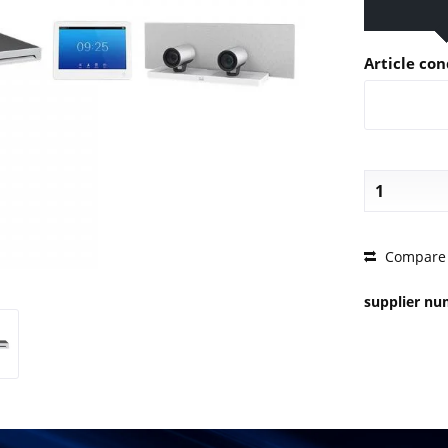
Article con
PRICE 
Compare
supplier n