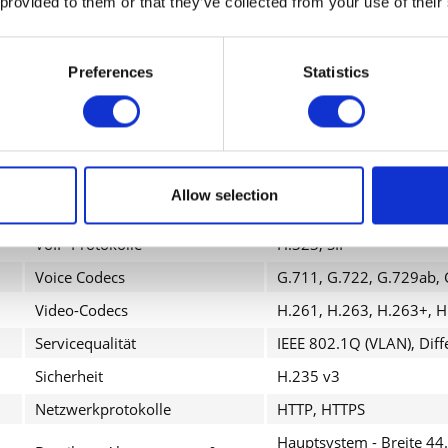
 provided to them or that they’ve collected from your use of their
Eingabegerät
Touchscreen (kabelgebu
Netzwerk
Netzwerkadapter - Ethern
Preferences
Statistics
Stromversorgung
Wechselstrom 120/230 V
Ausführliche Details
Allgemein
Allow selection
Gerätetyp
Kit für Videokonferenzen
VoIP-Protokolle
H.323, SIP
Voice Codecs
G.711, G.722, G.729ab, 
Video-Codecs
H.261, H.263, H.263+, H
Servicequalität
IEEE 802.1Q (VLAN), Diffe
Sicherheit
H.235 v3
Netzwerkprotokolle
HTTP, HTTPS
Hauptsystem - Breite 44