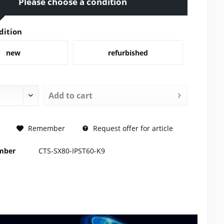
Please choose a condition
dition
new
refurbished
Add to
cart
REQUEST
Remember
Request offer for article
umber
CTS-SX80-IPST60-K9