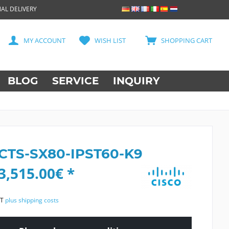
AL DELIVERY
MY ACCOUNT
WISH LIST
SHOPPING CART
BLOG
SERVICE
INQUIRY
 CTS-SX80-IPST60-K9
3,515.00€ *
AT
plus shipping costs