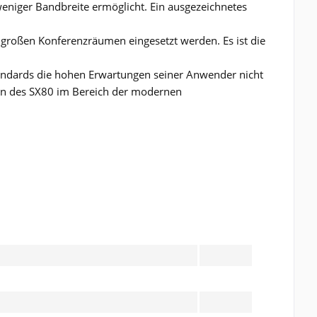
weniger Bandbreite ermöglicht. Ein ausgezeichnetes
großen Konferenzräumen eingesetzt werden. Es ist die
andards die hohen Erwartungen seiner Anwender nicht
iten des SX80 im Bereich der modernen
 read the
datapolicy
understood it and agree. *
th * are required.