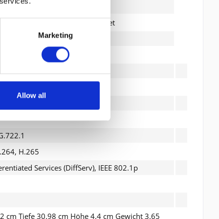
 services.
nden)
et, Fast Ethernet, Gigabit Ethernet
Marketing
 (50/60 Hz)
Allow all
G.722.1
.264, H.265
rentiated Services (DiffServ), IEEE 802.1p
.2 cm Tiefe 30.98 cm Höhe 4.4 cm Gewicht 3.65