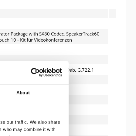
grator Package with SX80 Codec, SpeakerTrack60
uch 10 - Kit für Videokonferenzen
.264, H.265, G.711, G.722, G.729ab, G.722.1
245
About
gsregelung, Echo Cancellation
se our traffic. We also share
ers who may combine it with
080