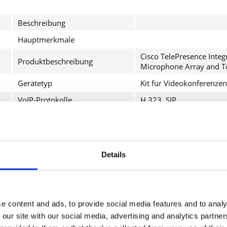
Beschreibung
Hauptmerkmale
Cisco TelePresence Inte
Produktbeschreibung
Microphone Array and To
Gerätetyp
Kit für Videokonferenzen
VoIP-Protokolle
H.323, SIP
Codec
H.261, H.263, H.263+, H
Max. Datenübertragungsrate
10 Mbps
Digital Signaling Protocol
H.323, H.239, H.460, H.
Details
Datenkomprimierungsprotokoll
H.350, H.235 ver 3
Leistungsmerkmale
Automatische Verstärkun
Videoeingang
Digitale Videokamera
e content and ads, to provide social media features and to analy
 our site with our social media, advertising and analytics partn
Videoausgang
CODEC Platte - 1920 x 1