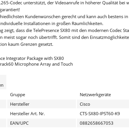
.265-Codec unterstützt, der Videoanrufe in höherer Qualität bei 
garantiert!
hiedlichsten Kundenwünschen gerecht und kann auch bestens in 
individuelle Installationen in großen Räumlichkeiten.
g zeigt, dass die TelePresence SX80 mit den modernen Codec St
ern meist sogar noch übertrifft. Somit sind den Einsatzmöglichke
on kaum Grenzen gesetzt.
I have
nce Integrator Package with SX80
Fields wi
Track60 Microphone Array and Touch
Send
en
Gruppe
Netzwerkgeräte
Hersteller
Cisco
Hersteller Art. Nr.
CTS-SX80-IPST60-K9
EAN/UPC
0882658667053