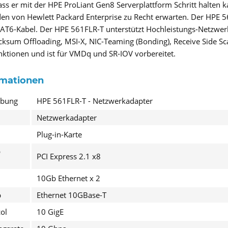
dass er mit der HPE ProLiant Gen8 Serverplattform Schritt halten 
den von Hewlett Packard Enterprise zu Recht erwarten. Der HPE
T6-Kabel. Der HPE 561FLR-T unterstützt Hochleistungs-Netzwerk
sum Offloading, MSI-X, NIC-Teaming (Bonding), Receive Side Sc
unktionen und ist für VMDq und SR-IOV vorbereitet.
rmationen
I have
ibung
HPE 561FLR-T - Netzwerkadapter
Fields wi
Netzwerkadapter
Send
Plug-in-Karte
p
PCI Express 2.1 x8
10Gb Ethernet x 2
p
Ethernet 10GBase-T
ol
10 GigE