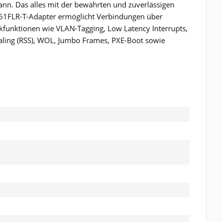
kann. Das alles mit der bewährten und zuverlässigen
 561FLR-T-Adapter ermöglicht Verbindungen über
funktionen wie VLAN-Tagging, Low Latency Interrupts,
aling (RSS), WOL, Jumbo Frames, PXE-Boot sowie
 read the
datapolicy
understood it and agree. *
th * are required.