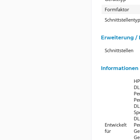
Formfaktor
Schnittstellenty
Erweiterung / 
Schnittstellen
Informationen 
HP
DL
Pe
Pe
DL
Sp
DL
Entwickelt
Pe
für
Ge
Ge