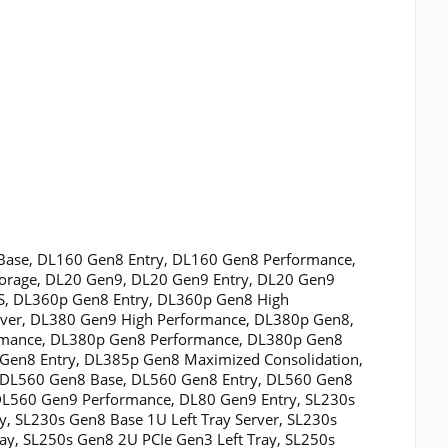
Base, DL160 Gen8 Entry, DL160 Gen8 Performance,
orage, DL20 Gen9, DL20 Gen9 Entry, DL20 Gen9
, DL360p Gen8 Entry, DL360p Gen8 High
rver, DL380 Gen9 High Performance, DL380p Gen8,
rmance, DL380p Gen8 Performance, DL380p Gen8
Gen8 Entry, DL385p Gen8 Maximized Consolidation,
, DL560 Gen8 Base, DL560 Gen8 Entry, DL560 Gen8
DL560 Gen9 Performance, DL80 Gen9 Entry, SL230s
y, SL230s Gen8 Base 1U Left Tray Server, SL230s
ray, SL250s Gen8 2U PCIe Gen3 Left Tray, SL250s