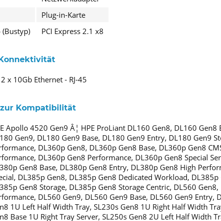
Plug-in-Karte
p (Bustyp)
PCI Express 2.1 x8
Konnektivität
2 x 10Gb Ethernet - RJ-45
zur Kompatibilität
E Apollo 4520 Gen9 Â¦ HPE ProLiant DL160 Gen8, DL160 Gen8 
180 Gen9, DL180 Gen9 Base, DL180 Gen9 Entry, DL180 Gen9 St
rformance, DL360p Gen8, DL360p Gen8 Base, DL360p Gen8 CMS
rformance, DL360p Gen8 Performance, DL360p Gen8 Special Se
380p Gen8 Base, DL380p Gen8 Entry, DL380p Gen8 High Perfo
ecial, DL385p Gen8, DL385p Gen8 Dedicated Workload, DL385p 
385p Gen8 Storage, DL385p Gen8 Storage Centric, DL560 Gen8
rformance, DL560 Gen9, DL560 Gen9 Base, DL560 Gen9 Entry, 
n8 1U Left Half Width Tray, SL230s Gen8 1U Right Half Width Tra
n8 Base 1U Right Tray Server, SL250s Gen8 2U Left Half Width T