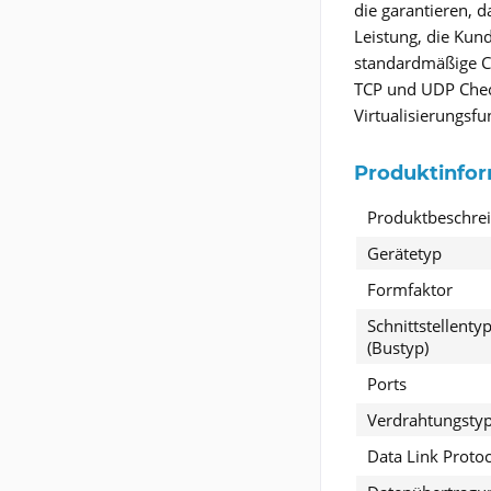
die garantieren, 
Leistung, die Kun
standardmäßige CA
TCP und UDP Check
Virtualisierungsf
Produktinfo
Produktbeschre
Gerätetyp
Formfaktor
Schnittstellenty
(Bustyp)
Ports
Verdrahtungsty
Data Link Protoc