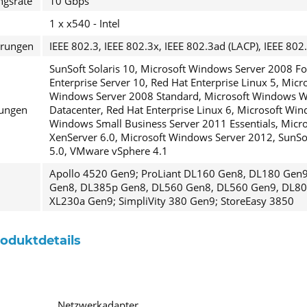
ngsrate
10 Gbps
1 x x540 - Intel
erungen
IEEE 802.3, IEEE 802.3x, IEEE 802.3ad (LACP), IEEE 80
SunSoft Solaris 10, Microsoft Windows Server 2008 Fo
Enterprise Server 10, Red Hat Enterprise Linux 5, Mic
Windows Server 2008 Standard, Microsoft Windows W
ungen
Datacenter, Red Hat Enterprise Linux 6, Microsoft Wi
Windows Small Business Server 2011 Essentials, Micro
XenServer 6.0, Microsoft Windows Server 2012, SunSof
5.0, VMware vSphere 4.1
Apollo 4520 Gen9; ProLiant DL160 Gen8, DL180 Gen
Gen8, DL385p Gen8, DL560 Gen8, DL560 Gen9, DL80 
XL230a Gen9; SimpliVity 380 Gen9; StoreEasy 3850
roduktdetails
Netzwerkadapter