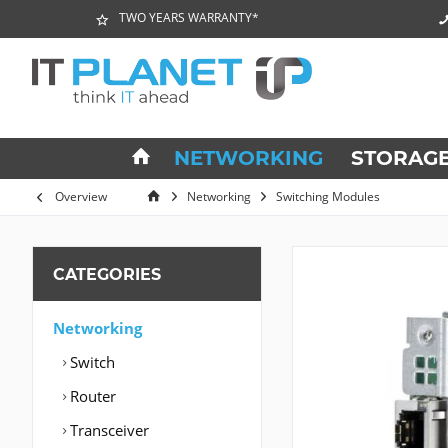
TWO YEARS WARRANTY*
NETWORKING
STORAG
Overview
Networking
Switching Modules
CATEGORIES
Networking
Switch
Router
Transceiver