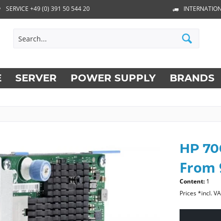
SERVICE +49 (0) 391 50 544 20
INTERNATION
E
SERVER
POWER SUPPLY
BRANDS
HP 70
From 
Content:
1
Prices *incl. V