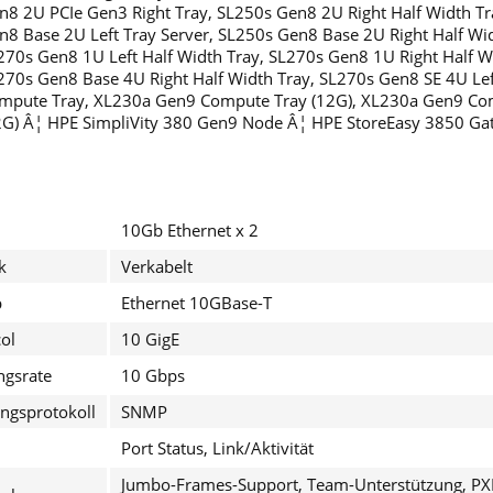
n8 2U PCIe Gen3 Right Tray, SL250s Gen8 2U Right Half Width Tr
n8 Base 2U Left Tray Server, SL250s Gen8 Base 2U Right Half Wid
270s Gen8 1U Left Half Width Tray, SL270s Gen8 1U Right Half Wi
270s Gen8 Base 4U Right Half Width Tray, SL270s Gen8 SE 4U Lef
mpute Tray, XL230a Gen9 Compute Tray (12G), XL230a Gen9 Co
2G) Â¦ HPE SimpliVity 380 Gen9 Node Â¦ HPE StoreEasy 3850 Ga
10Gb Ethernet x 2
k
Verkabelt
p
Ethernet 10GBase-T
ol
10 GigE
ngsrate
10 Gbps
ngsprotokoll
SNMP
Port Status, Link/Aktivität
Jumbo-Frames-Support, Team-Unterstützung, PXE-