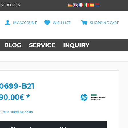
AL DELIVERY
MY ACCOUNT
WISH LIST
SHOPPING CART
BLOG
SERVICE
INQUIRY
0699-B21
90.00€ *
AT
plus shipping costs