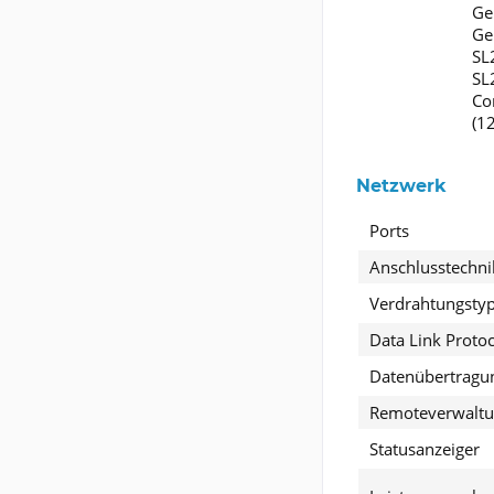
Ge
Ge
SL
SL
Co
(1
Netzwerk
Ports
Anschlusstechni
Verdrahtungsty
Data Link Protoc
Datenübertragu
Remoteverwaltu
Statusanzeiger