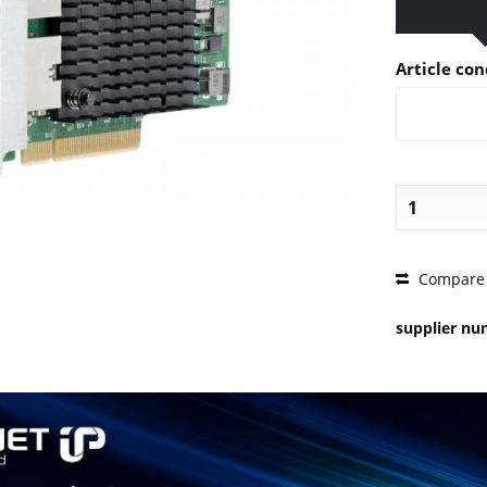
Article con
PRICE 
Compare
supplier n