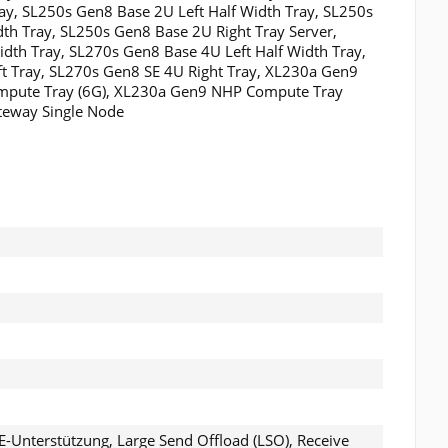
ay, SL250s Gen8 Base 2U Left Half Width Tray, SL250s
th Tray, SL250s Gen8 Base 2U Right Tray Server,
dth Tray, SL270s Gen8 Base 4U Left Half Width Tray,
t Tray, SL270s Gen8 SE 4U Right Tray, XL230a Gen9
mpute Tray (6G), XL230a Gen9 NHP Compute Tray
teway Single Node
Unterstützung, Large Send Offload (LSO), Receive