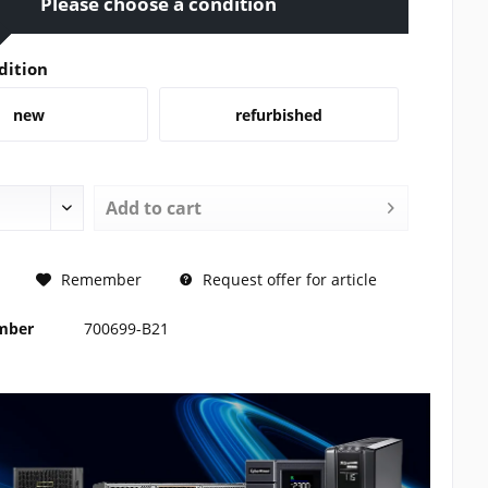
Please choose a condition
dition
new
refurbished
Add to
cart
REQUEST
Remember
Request offer for article
umber
700699-B21