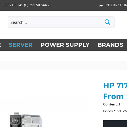
SERVICE +49 (0) 391 50 544 20
INTERNATION
E
SERVER
POWER SUPPLY
BRANDS
HP 71
From 
Content:
1
Prices *incl. V