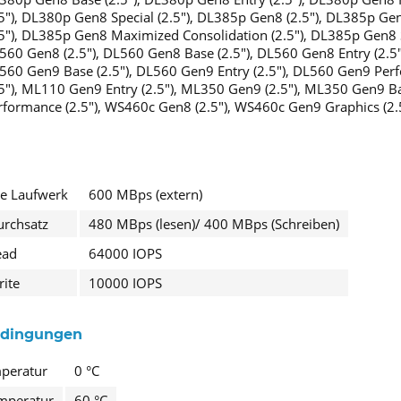
.5"), DL380p Gen8 Special (2.5"), DL385p Gen8 (2.5"), DL385p G
.5"), DL385p Gen8 Maximized Consolidation (2.5"), DL385p Gen8 St
560 Gen8 (2.5"), DL560 Gen8 Base (2.5"), DL560 Gen8 Entry (2.5"
560 Gen9 Base (2.5"), DL560 Gen9 Entry (2.5"), DL560 Gen9 Per
.5"), ML110 Gen9 Entry (2.5"), ML350 Gen9 (2.5"), ML350 Gen9 B
rformance (2.5"), WS460c Gen8 (2.5"), WS460c Gen9 Graphics (2.
te Laufwerk
600 MBps (extern)
urchsatz
480 MBps (lesen)/ 400 MBps (Schreiben)
ead
64000 IOPS
ite
10000 IOPS
dingungen
mperatur
0 °C
mperatur
60 °C