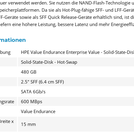
er verwendet werden. Sie nutzen die NAND-Flash-Technologie un
eicherplattformen. Da sie als Hot-Plug-fähige SFF- und LFF-Gerät
F-Geräte sowie als SFF Quick Release-Geräte erhältlich sind, ist di
iefern eine höhere Leistung, bessere Latenz und mehr Energieeffi
rmationen
ibung
HPE Value Endurance Enterprise Value - Solid-State-Di
I have
Solid-State-Disk - Hot-Swap
Fields wi
480 GB
Send
2.5" SFF (6.4 cm SFF)
SATA 6Gb/s
ngsrate
600 MBps
Value Endurance
reite x
15 mm