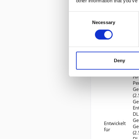
other information that you’ve
Kombiniert mit
Consent
Necessary
Selection
Erweiterung u
Schnittstellen
Kompatibles Sch
Deny
Informationen 
HP
Pe
Ge
(2
Ge
En
DL
Ge
Entwickelt
Ge
für
(2
DL