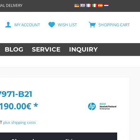
AL DELIVERY
MY ACCOUNT
WISH LIST
SHOPPING CART
BLOG
SERVICE
INQUIRY
7971-B21
190.00€ *
AT
plus shipping costs