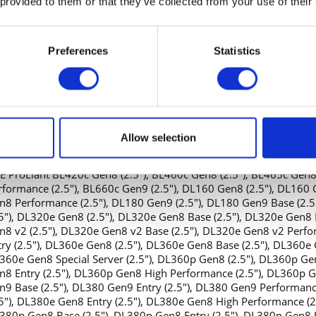
 provided to them or that they’ve collected from your use of their
HP SmartDrive-Träger
Preferences
Statistics
nd Konnektivität
1 x SATA 6 Gb/s - 7-poliges Serial ATA
altfeld
2.5" SFF (6.4 cm SFF)
Allow selection
zur Kompatibilität
E ProLiant BL420c Gen8 (2.5"), BL460c Gen8 (2.5"), BL465c Gen8
rformance (2.5"), BL660c Gen9 (2.5"), DL160 Gen8 (2.5"), DL160 
n8 Performance (2.5"), DL180 Gen9 (2.5"), DL180 Gen9 Base (2.5
.5"), DL320e Gen8 (2.5"), DL320e Gen8 Base (2.5"), DL320e Gen8 
n8 v2 (2.5"), DL320e Gen8 v2 Base (2.5"), DL320e Gen8 v2 Perf
try (2.5"), DL360e Gen8 (2.5"), DL360e Gen8 Base (2.5"), DL360e 
360e Gen8 Special Server (2.5"), DL360p Gen8 (2.5"), DL360p Ge
n8 Entry (2.5"), DL360p Gen8 High Performance (2.5"), DL360p G
n9 Base (2.5"), DL380 Gen9 Entry (2.5"), DL380 Gen9 Performanc
.5"), DL380e Gen8 Entry (2.5"), DL380e Gen8 High Performance (2
380p Gen8 Base (2.5"), DL380p Gen8 Entry (2.5"), DL380p Gen8