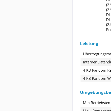
(2
(2
DL
DL
(2
Pe
Leistung
Übertragungsra
Interner Datend
4 KB Random R
4 KB Random Wr
Umgebungsbe
Min Betriebste
Max. Betriebste