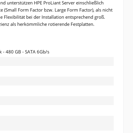
d unterstützen HPE ProLiant Server einschließlich
e (Small Form Factor bzw. Large Form Factor), als nicht
e Flexibilität bei der Installation entsprechend groß.
zienz als herkömmliche rotierende Festplatten.
sk - 480 GB - SATA 6Gb/s
 read the
datapolicy
understood it and agree. *
th * are required.