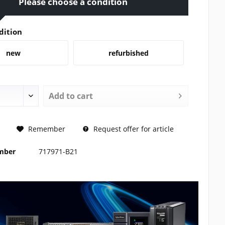
Please choose a condition
dition
new
refurbished
Add to
cart
REQUEST
Remember
Request offer for article
umber
717971-B21