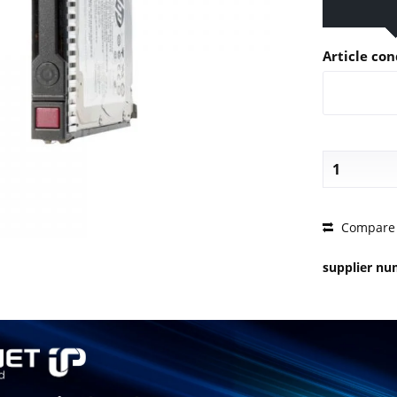
Article con
PRICE 
Compare
supplier n