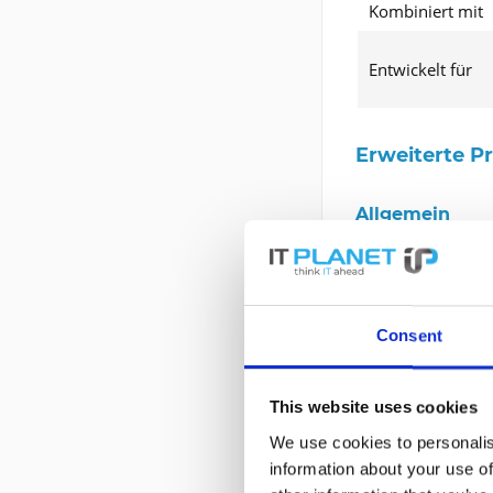
Kombiniert mit
Entwickelt für
Erweiterte P
Allgemein
Gerätetyp
Kapazität
Formfaktor
Consent
Schnittstelle
Byte pro Sektor
This website uses cookies
Merkmale
We use cookies to personalis
information about your use of
Höhe