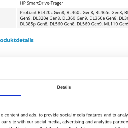
HP SmartDrive-Träger
ProLiant BL420c Gen8, BL460c Gen8, BL465c Gen8, 
Gen9, DL320e Gen8, DL360 Gen9, DL360e Gen8, DL3
DL385p Gen8, DL560 Gen8, DL560 Gen9, ML110 Gen
roduktdetails
Solid-State-Disk - Hot-Swap
480 GB
2.5" SFF (6.4 cm SFF)
Details
SATA 6Gb/s
512
Value Endurance
e content and ads, to provide social media features and to analy
 our site with our social media, advertising and analytics partn
15 mm