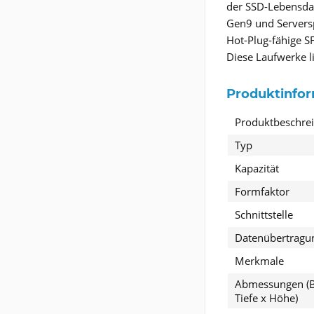
der SSD-Lebensdau
Gen9 und Serversp
Hot-Plug-fähige SF
Diese Laufwerke l
Produktinfo
Produktbeschre
Typ
Kapazität
Formfaktor
Schnittstelle
Datenübertragu
Merkmale
Abmessungen (B
Tiefe x Höhe)