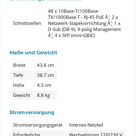
48 x 10Base-T/100Base-
TX/1000Base-T - RJ-45 PoE Â¦ 2 x
Schnittstellen
Netzwerk-Stapelvorrichtung Â¦ 1 x
D-Sub (DB-9), 9-polig Management
Â¦ 4 x SFP (mini-GBIC)
Maße und Gewicht
Breite
43.8 cm
Tiefe
38.7 cm
Höhe
4.5 cm
Gewicht
8.8 kg
Stromversorgung
Stromversorgungsgerät
Internes Netzteil
Erforderliche
Wechselstrom 120/230 V