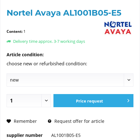
Nortel Avaya AL1001B05-E5
Content:
1
Delivery time approx. 3-7 working days
Article condition:
choose new or refurbished condition:
Price request
PRICE REQUEST
Remember
Request offer for article
supplier number
AL1001B05-E5