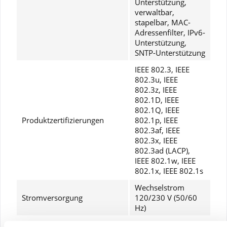
Unterstützung,
verwaltbar,
stapelbar, MAC-
Adressenfilter, IPv6-
Unterstützung,
SNTP-Unterstützung
IEEE 802.3, IEEE
802.3u, IEEE
802.3z, IEEE
802.1D, IEEE
802.1Q, IEEE
Produktzertifizierungen
802.1p, IEEE
802.3af, IEEE
802.3x, IEEE
802.3ad (LACP),
IEEE 802.1w, IEEE
802.1x, IEEE 802.1s
Wechselstrom
Stromversorgung
120/230 V (50/60
Hz)
Abmessungen (Breite x Tiefe
43.8 cm x 38.7 cm