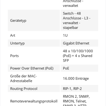
Anschlüsse -
verwaltet
Switch - 48
Anschlüsse - L3 -
Gerätetyp
verwaltet -
stapelbar
Art
1U
Untertyp
Gigabit Ethernet
48 x 10/100/1000
Ports
(PoE) + 4 x Shared
SFP
Power Over Ethernet (PoE)
PoE
Größe der MAC-
I have read the
datapolicy
understood it and agree.
16.000 Einträge
Adresstabelle
*
Fields with * are required.
Routing Protocol
RIP-1, RIP-2
RMON 2, SNMP,
Send
Remoteverwaltungsprotokoll
RMON, Telnet,
SNMP 3, HTTP