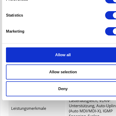
16.000 Einträge
Adresstabelle
Max. Einheiten pro Stack
8
Statistics
Routing Protocol
RIP-1, RIP-2
RMON 2, SNMP, RMON,
Remoteverwaltungsprotokoll
Marketing
Telnet, SNMP 3, HTTP
Encryption Algorithm
SSL
Secure Shell (SSH), RADIUS
Authentifizierungsmethode
Allow all
Secure Shell v.2 (SSH2)
Flusskontrolle, Vollduplex
fähig, Routing, Layer 3
Allow selection
switching, IP-Steuerung,
DHCP Support, Auto-
Negotiation, BOOTP-
Deny
Unterstützung, ARP-
Unterstützung, Trunking,
Lastenausgleich, VLAN-
Unterstützung, Auto-Uplin
Leistungsmerkmale
(Auto MDI/MDI-X), IGMP