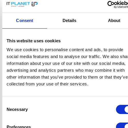
x Höhe)
x 4.5 cm
Gewicht
8.8 kg
Consent
Details
About
Lokalisierung
Europa
Erweiterte Produktdetails
This website uses cookies
We use cookies to personalise content and ads, to provide
Allgemein
social media features and to analyse our traffic. We also sha
information about your use of our site with our social media,
Switch - 48 Anschlüsse - L
Gerätetyp
advertising and analytics partners who may combine it with
verwaltet - stapelbar
other information that you’ve provided to them or that they’ve
Art
Desktop 1U
collected from your use of their services.
Untertyp
Gigabit Ethernet
48 x 10/100/1000 (PoE) + 
Ports
Consent
Shared SFP
Necessary
Selection
Power Over Ethernet (PoE)
PoE
Größe der MAC-
Preferences