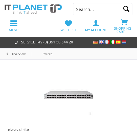
SHOPPING
MENU
WISH LIST
MY ACCOUNT
CART
SERVICE +49 (0) 391 50 544 20
Overview
Switch
picture similar