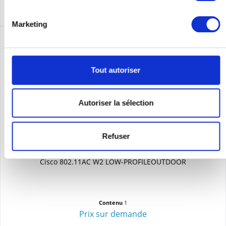
Marketing
Tout autoriser
Autoriser la sélection
Refuser
CISCO AIR-AP1562E-S-K9
Cisco 802.11AC W2 LOW-PROFILEOUTDOOR
Contenu
1
Prix sur demande