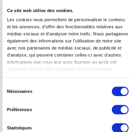
Ce site web utilise des cookies.
Les cookies nous permettent de personnaliser le contenu
et les annonces, d'offrir des fonctionnalités relatives aux
médias sociaux et d'analyser notre trafic. Nous partageons
également des informations sur l'utilisation de notre site
avec nos partenaires de médias sociaux, de publicité et
CISCO AIR-AP1562E-I-K9
d'analyse, qui peuvent combiner celles-ci avec d'autres
informations que vous leur avez fournies ou qu'ils ont
Cisco Aironet 1562E - Funkbasisstation - 802.11ac Wave 2 - Wi-
collectées lors de votre utilisation de leurs services.
Fi - Dualband - Access Point - Access Point
Sélection
Nécessaires
Contenu
1
du
938,00 €
consentement
Préférences
Se souv.
DÉTAILS
Statistiques