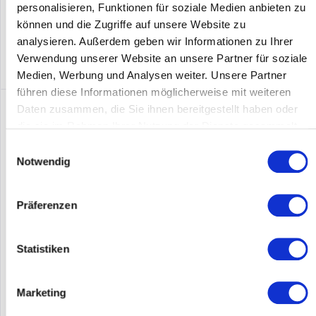
Merken
personalisieren, Funktionen für soziale Medien anbieten zu
können und die Zugriffe auf unsere Website zu
DETAILS
analysieren. Außerdem geben wir Informationen zu Ihrer
Verwendung unserer Website an unsere Partner für soziale
Medien, Werbung und Analysen weiter. Unsere Partner
führen diese Informationen möglicherweise mit weiteren
Daten zusammen, die Sie ihnen bereitgestellt haben oder
die sie im Rahmen Ihrer Nutzung der Dienste gesammelt
haben.
Einwilligungsauswahl
Notwendig
Präferenzen
HPE - ARUBA JL318A
Statistiken
Switch Allgemein Switch-Typ Managed Switch-Ebene L2/L3
Basic Switching RJ-45 Ethernet Ports-Typ None Anzahl USB 2.0
Marketing
Anschlüsse 1 Konsolen-Port RJ-45 MAC-Adressentabelle