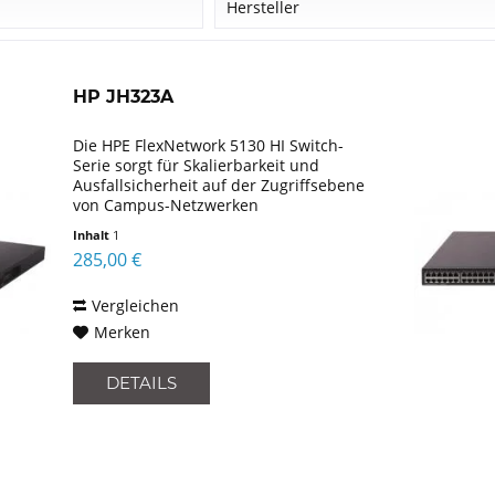
r
Hersteller
HP
HPE Aruba
HP JH323A
Die HPE FlexNetwork 5130 HI Switch-
Serie sorgt für Skalierbarkeit und
Ausfallsicherheit auf der Zugriffsebene
von Campus-Netzwerken
mittelständischer und großer
Inhalt
1
Unternehmen. Dieser FlexNetwork
285,00 €
Switch unterstützt auf
Großunternehmen...
Vergleichen
Merken
DETAILS