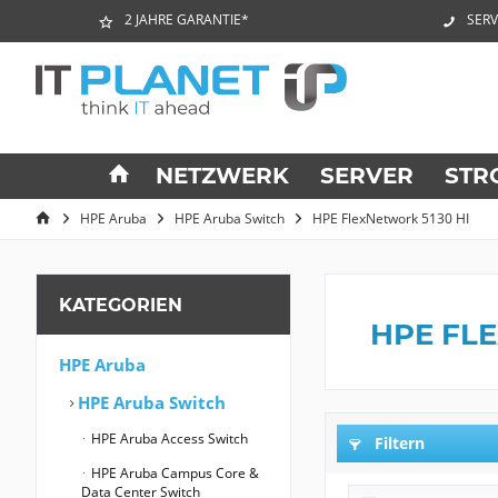
2 JAHRE GARANTIE*
SERV
NETZWERK
SERVER
STR
HPE Aruba
HPE Aruba Switch
HPE FlexNetwork 5130 HI
KATEGORIEN
HPE FLE
HPE Aruba
HPE Aruba Switch
HPE Aruba Access Switch
Filtern
HPE Aruba Campus Core &
Data Center Switch