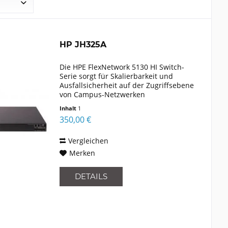
HP JH325A
Die HPE FlexNetwork 5130 HI Switch-
Serie sorgt für Skalierbarkeit und
Ausfallsicherheit auf der Zugriffsebene
von Campus-Netzwerken
mittelständischer und großer
Inhalt
1
Unternehmen. Dieser FlexNetwork
350,00 €
Switch unterstützt auf
Großunternehmen...
Vergleichen
Merken
DETAILS