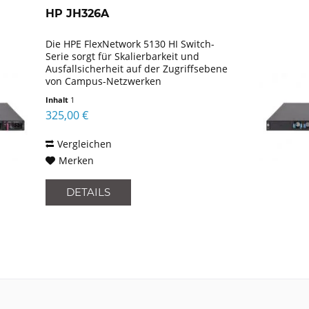
HP JH326A
Die HPE FlexNetwork 5130 HI Switch-
Serie sorgt für Skalierbarkeit und
Ausfallsicherheit auf der Zugriffsebene
von Campus-Netzwerken
mittelständischer und großer
Inhalt
1
Unternehmen. Dieser FlexNetwork
325,00 €
Switch unterstützt auf
Großunternehmen...
Vergleichen
Merken
DETAILS