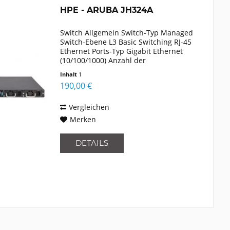
HPE - ARUBA JH324A
Switch Allgemein Switch-Typ Managed
Switch-Ebene L3 Basic Switching RJ-45
Ethernet Ports-Typ Gigabit Ethernet
(10/100/1000) Anzahl der
basisschaltenden RJ-45 Ethernet Ports
Inhalt
1
48 Anzahl installierte SFP Module 4
190,00 €
Vollduplex Ja...
Vergleichen
Merken
DETAILS