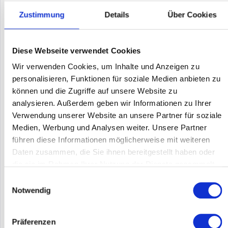
Zustimmung
Details
Über Cookies
Diese Webseite verwendet Cookies
Wir verwenden Cookies, um Inhalte und Anzeigen zu
personalisieren, Funktionen für soziale Medien anbieten zu
können und die Zugriffe auf unsere Website zu
HP JG304B
analysieren. Außerdem geben wir Informationen zu Ihrer
Die HPE 3600 SI Switches bieten Ausfallsicherheit, Sicherheit
Verwendung unserer Website an unsere Partner für soziale
und Zuverlässigkeit für die Peripherie des
Medien, Werbung und Analysen weiter. Unsere Partner
Unternehmensnetzwerks. Diese grundlegende Layer 3-Fast-
führen diese Informationen möglicherweise mit weiteren
Ethernet-Switch-Serie bietet Unterstützung für IRF-Stacking,
statisches und...
Daten zusammen, die Sie ihnen bereitgestellt haben oder
Inhalt
1
die sie im Rahmen Ihrer Nutzung der Dienste gesammelt
315,00 €
haben.
Einwilligungsauswahl
Merken
Notwendig
DETAILS
Präferenzen