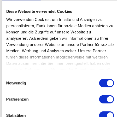
Diese Webseite verwendet Cookies
Wir verwenden Cookies, um Inhalte und Anzeigen zu
personalisieren, Funktionen für soziale Medien anbieten zu
können und die Zugriffe auf unsere Website zu
analysieren. Außerdem geben wir Informationen zu Ihrer
Verwendung unserer Website an unsere Partner für soziale
HPE - ARUBA JL074A
Medien, Werbung und Analysen weiter. Unsere Partner
führen diese Informationen möglicherweise mit weiteren
HPE Aruba 3810M 48G PoE+ 1-slot Switch - Switch - L3 -
Daten zusammen, die Sie ihnen bereitgestellt haben oder
managed - 48 x 10/100/1000 (PoE+) - an Rack montierbar - PoE+
die sie im Rahmen Ihrer Nutzung der Dienste gesammelt
haben.
Einwilligungsauswahl
Inhalt
1
Notwendig
175,00 €
Merken
Präferenzen
DETAILS
Statistiken