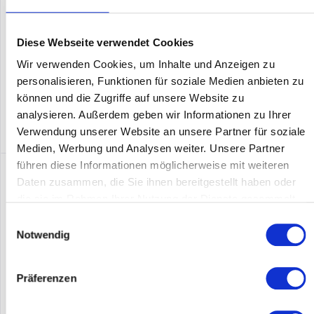
die Wert auf eine verwaltungsfreundliche Lösung legen. Die
Serie...
Inhalt
1
Preis auf Anfrage
Diese Webseite verwendet Cookies
Wir verwenden Cookies, um Inhalte und Anzeigen zu
Merken
personalisieren, Funktionen für soziale Medien anbieten zu
DETAILS
können und die Zugriffe auf unsere Website zu
analysieren. Außerdem geben wir Informationen zu Ihrer
Verwendung unserer Website an unsere Partner für soziale
Medien, Werbung und Analysen weiter. Unsere Partner
führen diese Informationen möglicherweise mit weiteren
Daten zusammen, die Sie ihnen bereitgestellt haben oder
die sie im Rahmen Ihrer Nutzung der Dienste gesammelt
haben.
Einwilligungsauswahl
Notwendig
Präferenzen
HP JG349A