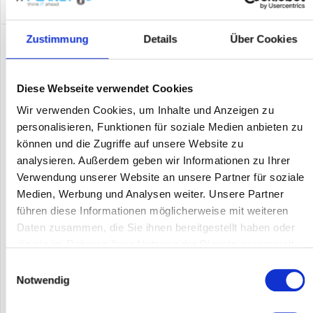
Zustimmung
Details
Über Cookies
Diese Webseite verwendet Cookies
Wir verwenden Cookies, um Inhalte und Anzeigen zu
personalisieren, Funktionen für soziale Medien anbieten zu
können und die Zugriffe auf unsere Website zu
analysieren. Außerdem geben wir Informationen zu Ihrer
Verwendung unserer Website an unsere Partner für soziale
HP JH147A
Medien, Werbung und Analysen weiter. Unsere Partner
führen diese Informationen möglicherweise mit weiteren
Die HPE FlexNetwork 5510 HI Switch-Serie bietet
herausragende Ausfallsicherheit, Sicherheit und Multiservice-
Daten zusammen, die Sie ihnen bereitgestellt haben oder
Unterstützung für Netzwerke mittelständischer und großer
die sie im Rahmen Ihrer Nutzung der Dienste gesammelt
Unternehmen. Dieser Switch bietet auf Großunternehmen
haben.
zugeschnittene...
Einwilligungsauswahl
Inhalt
1
Notwendig
455,00 €