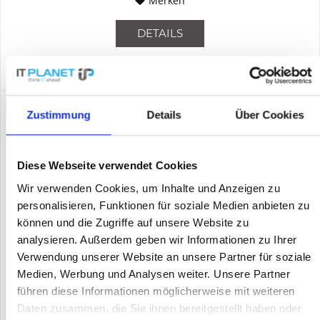
Merken
DETAILS
Zustimmung
Details
Über Cookies
Diese Webseite verwendet Cookies
Wir verwenden Cookies, um Inhalte und Anzeigen zu
personalisieren, Funktionen für soziale Medien anbieten zu
können und die Zugriffe auf unsere Website zu
analysieren. Außerdem geben wir Informationen zu Ihrer
HP JG962A
Verwendung unserer Website an unsere Partner für soziale
Medien, Werbung und Analysen weiter. Unsere Partner
JG962A | HP 1950 Switches sind intelligente webverwaltete
führen diese Informationen möglicherweise mit weiteren
Gigabit-Switches mit 10G-Uplinks für kleine Unternehmen, die
fortschrittliche, hochleistungsfähige Verbindungen benötigen.
Daten zusammen, die Sie ihnen bereitgestellt haben oder