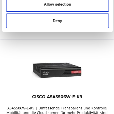
Allow selection
Remember
DETAILS
Deny
CISCO ASA5506W-E-K9
ASA5506W-E-K9 | Umfassende Transparenz und Kontrolle
Mobilität und die Cloud sorgen für mehr Produktivität, sind