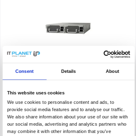
CISCO ASA5585-S60-2A-K8
Consent
Details
About
ASA5585-S60-2A-K8 | ASA5585-S60-2A-K8 - Firewall - Rack-
Modul
This website uses cookies
Content
1
We use cookies to personalise content and ads, to
1,299.00€
provide social media features and to analyse our traffic.
We also share information about your use of our site with
Remember
our social media, advertising and analytics partners who
DETAILS
may combine it with other information that you’ve