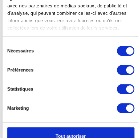
Se souv.
avec nos partenaires de médias sociaux, de publicité et
d'analyse, qui peuvent combiner celles-ci avec d'autres
DÉTAILS
informations que vous leur avez fournies ou qu'ils ont
collectées lors de votre utilisation de leurs services.
Sélection
Nécessaires
du
consentement
Préférences
Statistiques
Marketing
CISCO WS-C2950-12
Cisco Catalyst 2950-12 - Switch - Kupferdraht 0,1 Gbps - 12-
Port - Rack-Modul
Tout autoriser