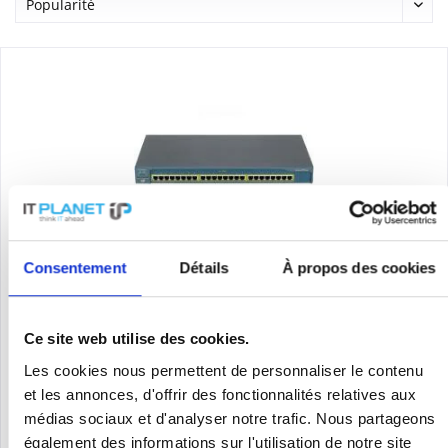
CISCO WS-C2950-24
Consentement
Détails
À propos des cookies
WS-C2950-24 | Cisco WS-C2950-24. Vollduplex
Ce site web utilise des cookies.
Les cookies nous permettent de personnaliser le contenu
Contenu
1
et les annonces, d'offrir des fonctionnalités relatives aux
159,00 €
médias sociaux et d'analyser notre trafic. Nous partageons
également des informations sur l'utilisation de notre site