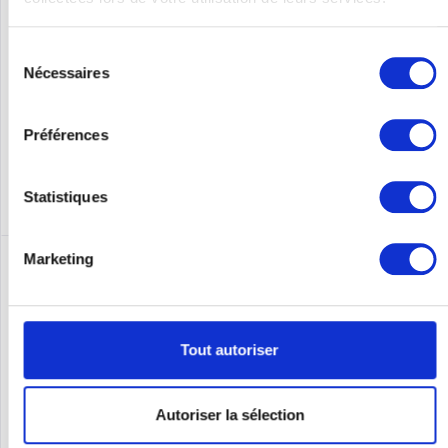
Ethernet Ports-Typ: Gigabit Ethernet (10/100/1000), Anzahl der
basisschaltenden RJ-45 Ethernet Ports: 48, Konsolen-Port:...
Contenu
1
Sélection
299,00 €
Nécessaires
du
consentement
Se souv.
Préférences
DÉTAILS
Statistiques
Marketing
Tout autoriser
Autoriser la sélection