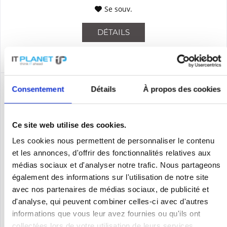
Se souv.
DÉTAILS
Consentement
Détails
À propos des cookies
Ce site web utilise des cookies.
Les cookies nous permettent de personnaliser le contenu
et les annonces, d'offrir des fonctionnalités relatives aux
médias sociaux et d'analyser notre trafic. Nous partageons
également des informations sur l'utilisation de notre site
CISCO WS-C4948E-F-S
avec nos partenaires de médias sociaux, de publicité et
d'analyse, qui peuvent combiner celles-ci avec d'autres
WS-C4948E-F-S | Cisco Catalyst WS-C4948E-F-S. Switch-Typ:
informations que vous leur avez fournies ou qu'ils ont
gemanaged, Switch-Ebene: L2/L3. Basic Switching RJ-45
collectées lors de votre utilisation de leurs services.