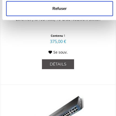
CISCO WS-C4948E-S
Refuser
WS-C4948E-S | Catalyst WS-C4948E-S gemanaged L2/L3 Gigabit
Ethernet (10/100/1000) 1U Grau Netzwerk-Switch
Contenu
1
375,00 €
Se souv.
DÉTAILS