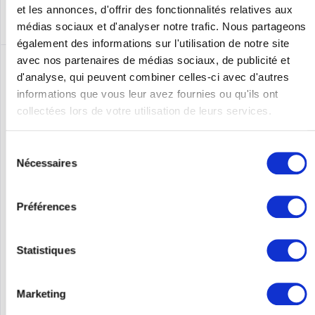
et les annonces, d'offrir des fonctionnalités relatives aux
médias sociaux et d'analyser notre trafic. Nous partageons
également des informations sur l'utilisation de notre site
avec nos partenaires de médias sociaux, de publicité et
d'analyse, qui peuvent combiner celles-ci avec d'autres
informations que vous leur avez fournies ou qu'ils ont
collectées lors de votre utilisation de leurs services.
Sélection
Nécessaires
du
consentement
CISCO WS-C3750X-48P-S
Préférences
WS-C3750X-48P-S | Cisco Catalyst 3750X. Switch-Typ:
gemanaged, Switch-Ebene: L3. Basic Switching RJ-45 Ethernet
Statistiques
Ports-Typ: Gigabit Ethernet (10/100/1000), Anzahl der
basisschaltenden RJ-45 Ethernet Ports: 48. Vollduplex,
Netzstandard:...
Contenu
1
Marketing
150,00 €