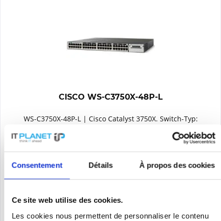
CISCO WS-C3750X-48P-L
WS-C3750X-48P-L | Cisco Catalyst 3750X. Switch-Typ:
gemanaged, Switch-Ebene: L2. Basic Switching RJ-45 Ethernet
Ports-Typ: Gigabit Ethernet (10/100/1000), Anzahl der
basisschaltenden RJ-45 Ethernet Ports: 48. Vollduplex,
Netzstandard:...
Contenu
1
Consentement
Détails
À propos des cookies
119,00 €
Se souv.
Ce site web utilise des cookies.
DÉTAILS
Les cookies nous permettent de personnaliser le contenu