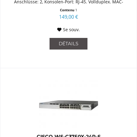
Anschlüsse: 2, Konsolen-Port: RJ-45. Vollduplex. MAC-
Adressentabelle: 6000...
Contenu
1
149,00 €
Se souv.
DÉTAILS
CISCO WS-C3750X-24P-S